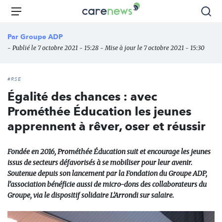
Aller
Carenews,
Menu
Rec
au
Le
contenu
média
Par
Groupe ADP
principal
des
- Publié le 7 octobre 2021 - 15:28 - Mise à jour le 7 octobre 2021 - 15:30
acteurs
de
l'engagement
#RSE
Égalité des chances : avec
Prométhée Éducation les jeunes
apprennent à rêver, oser et réussir
Fondée en 2016, Prométhée Éducation suit et encourage les jeunes
issus de secteurs défavorisés à se mobiliser pour leur avenir.
Soutenue depuis son lancement par la Fondation du Groupe ADP,
l’association bénéficie aussi de micro-dons des collaborateurs du
Groupe, via le dispositif solidaire L’Arrondi sur salaire.