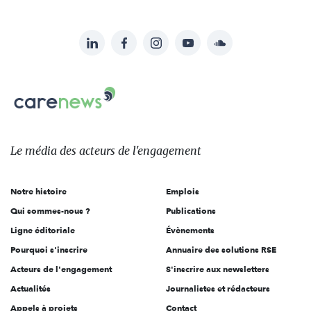
LinkedIn
Facebook
Instagram
YouTube
Soundcloud
Suivez-
nous
Carenews,
sur:
Le
média
des
Le média
des acteurs
de l'engagement
acteurs
de
Notre histoire
Emplois
l'engagement
Qui sommes-nous ?
Publications
Ligne éditoriale
Évènements
Pourquoi s'inscrire
Annuaire des solutions RSE
Acteurs de l'engagement
S'inscrire aux newsletters
Actualités
Journalistes et rédacteurs
Appels à projets
Contact