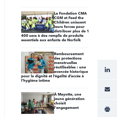
La Fondation CMA
CGM et Feed the
Children unissent
leurs forces pour
distribuer plus de 1
400 sacs à dos remplis de produits
essentiels aux enfants de Norfolk
Remboursement
des protections
menstruelles
réutilisables : une
avancée historique
pour la dignité et l’égalité d’accès à
l’hygiène intime
À Mayotte, une
jeune génération
choisit
l'engagement