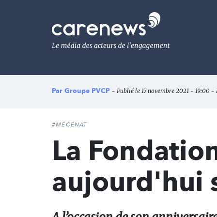
Aller
au
Carenews,
contenu
Le
principal
média
des
acteurs
de
l'engagement
Par
Groupe PVCP
- Publié le 17 novembre 2021 - 19:00 - 
#MÉCÉNAT
La Fondatio
aujourd'hui s