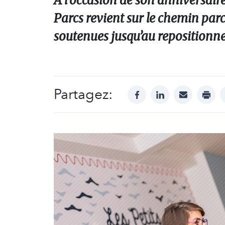
A l’occasion de son anniversair
Parcs revient sur le chemin parc
soutenues jusqu’au repositionn
Partagez:
facebook
linkedin
mail
print