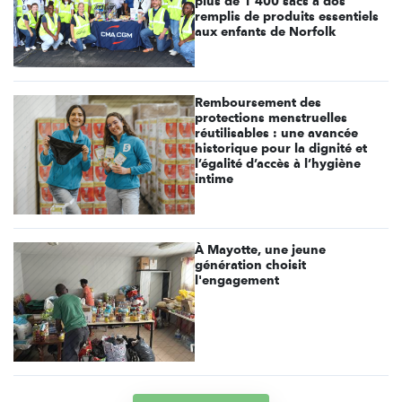
plus de 1 400 sacs à dos
remplis de produits essentiels
aux enfants de Norfolk
Remboursement des
protections menstruelles
réutilisables : une avancée
historique pour la dignité et
l’égalité d’accès à l’hygiène
intime
À Mayotte, une jeune
génération choisit
l'engagement