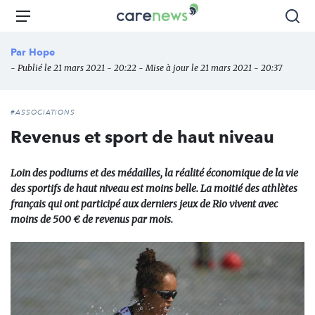
Aller
Carenews,
Menu
Rec
au
Le
contenu
média
Par
Hope
principal
des
- Publié le 21 mars 2021 - 20:22 - Mise à jour le 21 mars 2021 - 20:37
acteurs
de
l'engagement
#ASSOCIATIONS
Revenus et sport de haut niveau
Loin des podiums et des médailles, la réalité économique de la vie
des sportifs de haut niveau est moins belle. La moitié des athlètes
français qui ont participé aux derniers jeux de Rio vivent avec
moins de 500 € de revenus par mois.