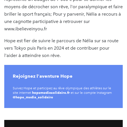
moyens de décrocher son rêve, l'or paralympique et faire
briller le sport français; Pour y parvenir, Nélia a recours à
une cagnotte participative à retrouver sur
www.ibelieveinyou.fr
Hope est fier de suivre le parcours de Nélia sur sa route
vers Tokyo puis Paris en 2024 et de contribuer pour
l'aider à atteindre son rêve.
Rejoignez l'aventure Hope
Suivez Hope et participez au rêve olympique des athlètes sur le
hopemediasolidaire.fr
site internet
et sur le compte Instagram
@hope_media_solidaire