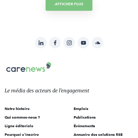
AFFICHER PLUS
LinkedIn
Facebook
Instagram
YouTube
Soundcloud
Suivez-
nous
Carenews,
sur:
Le
média
des
Le média
des acteurs
de l'engagement
acteurs
de
Notre histoire
Emplois
l'engagement
Qui sommes-nous ?
Publications
Ligne éditoriale
Évènements
Pourquoi s'inscrire
Annuaire des solutions RSE