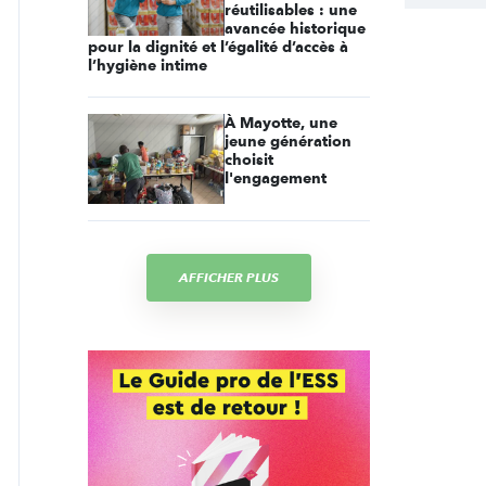
réutilisables : une
avancée historique
pour la dignité et l’égalité d’accès à
l’hygiène intime
À Mayotte, une
jeune génération
choisit
l'engagement
AFFICHER PLUS