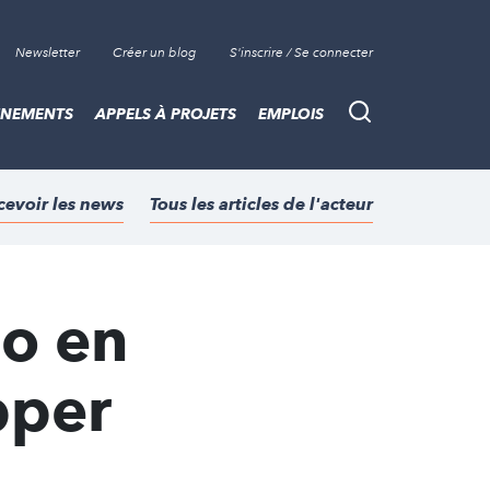
Newsletter
Créer un blog
S'inscrire / Se connecter
ÈNEMENTS
APPELS À PROJETS
EMPLOIS
Recherche
cevoir les news
Tous les articles de l'acteur
lo en
pper