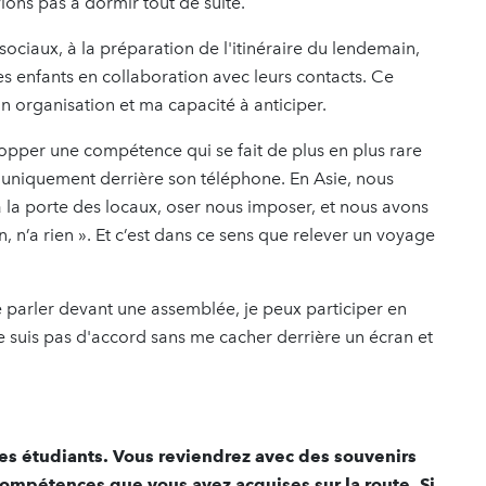
ions pas à dormir tout de suite.
sociaux, à la préparation de l'itinéraire du lendemain,
des enfants en collaboration avec leurs contacts. Ce
n organisation et ma capacité à anticiper.
opper une compétence qui se fait de plus en plus rare
r uniquement derrière son téléphone. En Asie, nous
à la porte des locaux, oser nous imposer, et nous avons
, n’a rien ». Et c’est dans ce sens que relever un voyage
e parler devant une assemblée, je peux participer en
 ne suis pas d'accord sans me cacher derrière un écran et
es étudiants. Vous reviendrez avec des souvenirs
compétences que vous avez acquises sur la route. Si