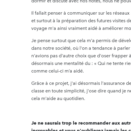
dormir et discuté avec nos hôtes, nous ne pouv
Il fallait penser à communiquer sur les réseaux 
et surtout à la préparation des futures visites 
voyage m'a ainsi vraiment aidé à améliorer mo
Je pense surtout que cela m'a permis de dével
dans notre société, où l'on a tendance à parle
n'avions pas d'autre choix que d'oser frapper 
désormais une mentalité du : « Qui ne tente rien
comme celui-ci m’a aidé.
Grâce à ce projet, j'ai désormais l'assurance d
classe en toute simplicité, j'ose dire quand je
cela m'aide au quotidien.
Je ne saurais trop le recommander aux autr
incroyables et vous n'oublierez jamais les 