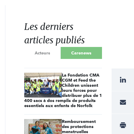
Les derniers
articles publiés
Acteurs
Carenews
La Fondation CMA
CGM et Feed the
Children unissent
leurs forces pour
distribuer plus de 1
400 sacs à dos remplis de produits
essentiels aux enfants de Norfolk
Remboursement
des protections
menstruelles