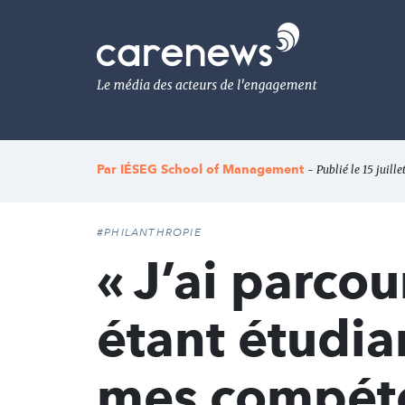
Aller
au
Carenews,
contenu
Le
principal
média
des
acteurs
de
l'engagement
Par
IÉSEG School of Management
- Publié le 15 juill
#PHILANTHROPIE
« J’ai parco
étant étudi
mes compéten