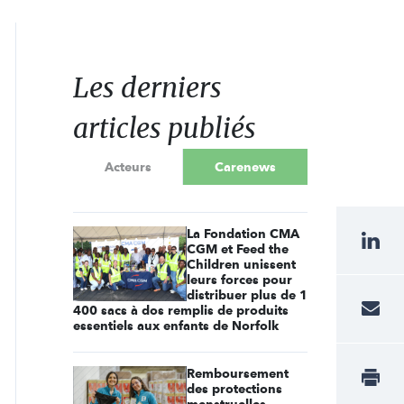
Les derniers
articles publiés
Acteurs
Carenews
La Fondation CMA
CGM et Feed the
Children unissent
leurs forces pour
distribuer plus de 1
400 sacs à dos remplis de produits
essentiels aux enfants de Norfolk
Remboursement
des protections