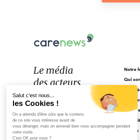
Carenews,
Le
média
des
acteurs
Le média
Notre h
de
des acteurs
Qui so
l'engagement
Ligne é
de l'engagement
Salut c'est nous...
Pourquo
les Cookies !
Acteur
On a attendu d'être sûrs que le contenu
de ce site vous intéresse avant de
Actuali
vous déranger, mais on aimerait bien vous accompagner pendant
Appels 
votre visite...
C'est OK pour vous ?