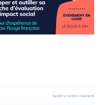
t
Signaler un contenu inapproprié