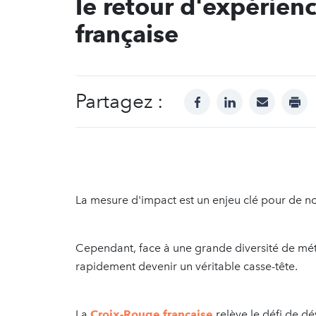
le retour d'expérien
française
Partagez :
facebook
linkedin
mail
prin
La mesure d'impact est un enjeu clé pour de n
Cependant, face à une grande diversité de mé
rapidement devenir un véritable casse-tête.
La
Croix-Rouge française
relève le défi de d