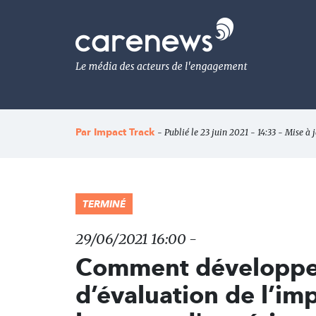
Aller
au
Carenews,
contenu
Le
principal
média
des
acteurs
de
l'engagement
Par
Impact Track
- Publié le 23 juin 2021 - 14:33 - Mise à j
TERMINÉ
29/06/2021 16:00 -
Comment développer 
d’évaluation de l’im