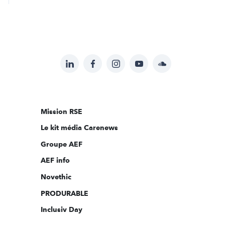
LinkedIn
Facebook
Instagram
YouTube
Soundcloud
Suivez-
nous
sur:
Mission RSE
Le kit média Carenews
Groupe AEF
AEF info
Novethic
PRODURABLE
Inclusiv Day