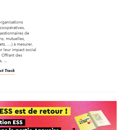
organisations
 coopératives,
 gestionnaires de
ns, mutuelles,
ets, …) à mesurer,
 leur impact social
 Offrant des
 ...
ct Track