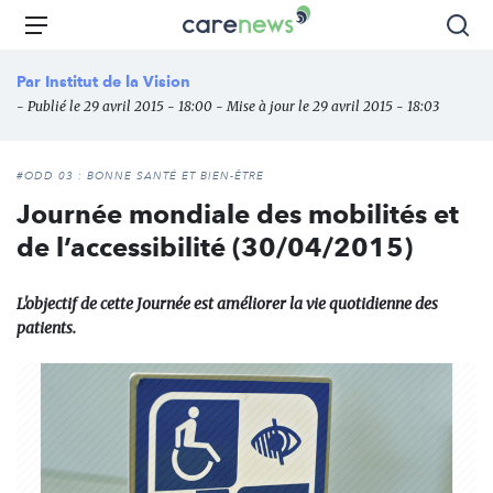
Aller
Carenews,
Menu
Rec
au
Le
contenu
média
Par
Institut de la Vision
principal
des
- Publié le 29 avril 2015 - 18:00 - Mise à jour le 29 avril 2015 - 18:03
acteurs
de
l'engagement
#ODD 03 : BONNE SANTÉ ET BIEN-ÊTRE
Journée mondiale des mobilités et
de l’accessibilité (30/04/2015)
L'objectif de cette Journée est améliorer la vie quotidienne des
patients.