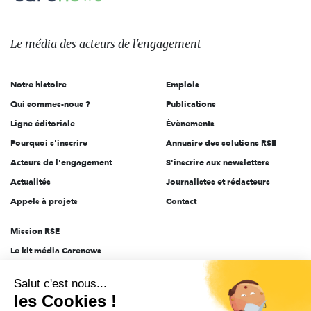
Le
média
des
Le média
des acteurs
de l'engagement
acteurs
de
Notre histoire
Emplois
l'engagement
Qui sommes-nous ?
Publications
Ligne éditoriale
Évènements
Pourquoi s'inscrire
Annuaire des solutions RSE
Acteurs de l'engagement
S'inscrire aux newsletters
Actualités
Journalistes et rédacteurs
Appels à projets
Contact
Mission RSE
Le kit média Carenews
Groupe AEF
Salut c'est nous...
AEF info
les Cookies !
Novethic