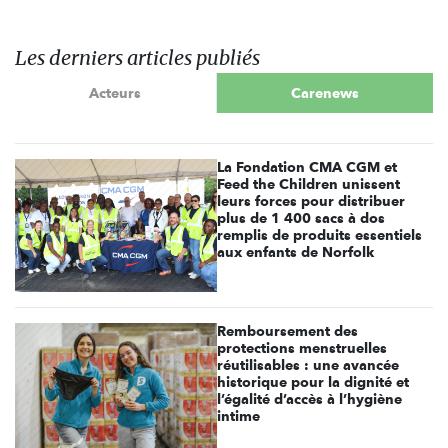
Les derniers articles publiés
Acteurs
Carenews
La Fondation CMA CGM et
Feed the Children unissent
leurs forces pour distribuer
plus de 1 400 sacs à dos
remplis de produits essentiels
aux enfants de Norfolk
Remboursement des
protections menstruelles
réutilisables : une avancée
historique pour la dignité et
l’égalité d’accès à l’hygiène
intime