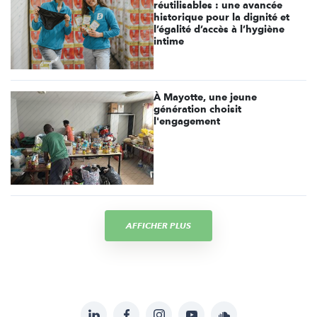
réutilisables : une avancée
historique pour la dignité et
l’égalité d’accès à l’hygiène
intime
À Mayotte, une jeune
génération choisit
l'engagement
AFFICHER PLUS
LinkedIn
Facebook
Instagram
YouTube
Soundcloud
Suivez-