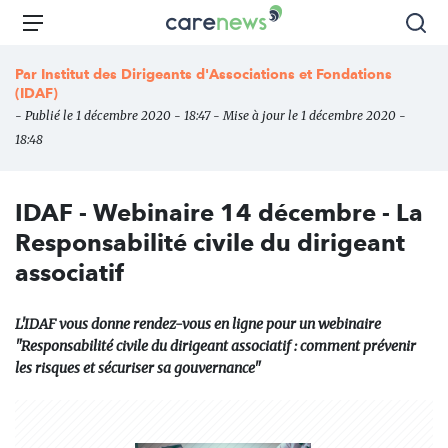
Aller
Carenews,
Menu
Rec
au
Le
contenu
média
Par
Institut des Dirigeants d'Associations et Fondations
principal
des
(IDAF)
acteurs
- Publié le 1 décembre 2020 - 18:47 - Mise à jour le 1 décembre 2020 -
de
18:48
l'engagement
IDAF - Webinaire 14 décembre - La
Responsabilité civile du dirigeant
associatif
L'IDAF vous donne rendez-vous en ligne pour un webinaire
"Responsabilité civile du dirigeant associatif : comment prévenir
les risques et sécuriser sa gouvernance"