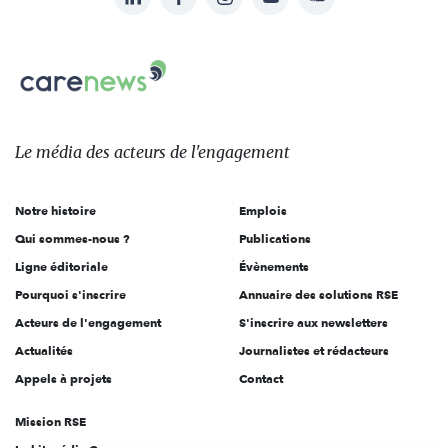
nous
Carenews,
sur:
Le
média
des
Le média
des acteurs
de l'engagement
acteurs
de
Notre histoire
Emplois
l'engagement
Qui sommes-nous ?
Publications
Ligne éditoriale
Évènements
Pourquoi s'inscrire
Annuaire des solutions RSE
Acteurs de l'engagement
S'inscrire aux newsletters
Actualités
Journalistes et rédacteurs
Appels à projets
Contact
Mission RSE