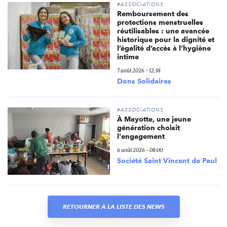
#ASSOCIATIONS
Remboursement des
protections menstruelles
réutilisables : une avancée
historique pour la dignité et
l’égalité d’accès à l’hygiène
intime
7 août 2026 - 12:38
Dons Solidaires
#ASSOCIATIONS
À Mayotte, une jeune
génération choisit
l'engagement
6 août 2026 - 08:00
Société Saint Vincent de Paul
RETOURNER À LA LISTE DES NEWS