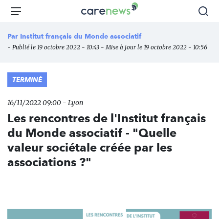
Aller
Carenews,
Menu
Rec
au
Le
contenu
média
Par
Institut français du Monde associatif
principal
des
- Publié le 19 octobre 2022 - 10:43 - Mise à jour le 19 octobre 2022 - 10:56
acteurs
de
l'engagement
TERMINÉ
16/11/2022 09:00 - Lyon
Les rencontres de l'Institut français
du Monde associatif - "Quelle
valeur sociétale créée par les
associations ?"