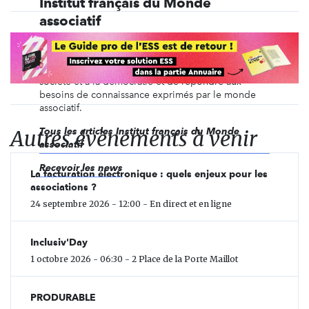
Institut français du Monde
associatif
L’Institut français du Monde associatif a pour
ambition de faire reconnaître le plus largement
possible la contribution des associations à la
société et à la démocratie et de répondre aux
besoins de connaissance exprimés par le monde
associatif.
Autres évènements à venir
Tous les articles Institut français du Monde
associatif
Recevoir les news
La facturation électronique : quels enjeux pour les
associations ?
24 septembre 2026 - 12:00 - En direct et en ligne
Inclusiv'Day
1 octobre 2026 - 06:30 - 2 Place de la Porte Maillot
PRODURABLE