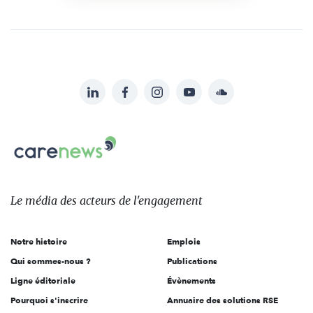
LinkedIn
Facebook
Instagram
YouTube
Soundcloud
Suivez-
nous
Carenews,
sur:
Le
média
des
Le média
des acteurs
de l'engagement
acteurs
de
Notre histoire
Emplois
l'engagement
Qui sommes-nous ?
Publications
Ligne éditoriale
Évènements
Pourquoi s'inscrire
Annuaire des solutions RSE