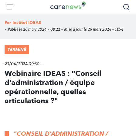
Aller
Carenews,
Menu
Rec
au
Le
contenu
média
Par
Institut IDEAS
principal
des
- Publié le 26 mars 2024 - 08:22 - Mise à jour le 26 mars 2024 - 11:54
acteurs
de
l'engagement
TERMINÉ
23/04/2024 09:30 -
Webinaire IDEAS : "Conseil
d’administration / équipe
opérationnelle, quelles
articulations ?"
"CONSEIL D’ADMINISTRATION /