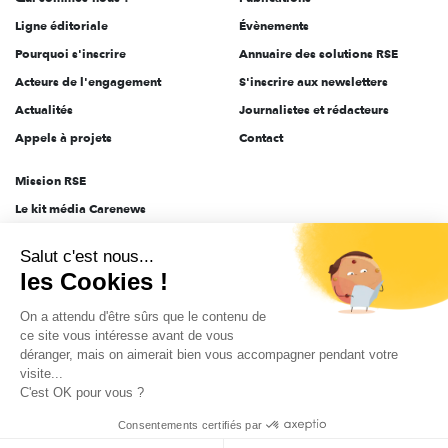
Ligne éditoriale
Évènements
Pourquoi s'inscrire
Annuaire des solutions RSE
Acteurs de l'engagement
S'inscrire aux newsletters
Actualités
Journalistes et rédacteurs
Appels à projets
Contact
Mission RSE
Le kit média Carenews
Groupe AEF
Salut c'est nous...
AEF info
les Cookies !
Novethic
On a attendu d'être sûrs que le contenu de
PRODURABLE
ce site vous intéresse avant de vous
Inclusiv Day
déranger, mais on aimerait bien vous accompagner pendant votre
visite...
C'est OK pour vous ?
CGV
Données personnelles
Mentions légales
2025-2026 Tout droits réservés
Consentements certifiés par