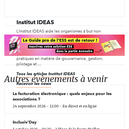
Institut IDEAS
L’Institut IDEAS aide les organismes à but non
lucratif à renforcer leur capacité d’action et à
optimiser leur développement. Il propose
différentes solutions pour accompagner les
bénévoles et salariés dans l’adoption de bonnes
pratiques en matière de gouvernance, gestion,
pilotage et ...
Tous les articles Institut IDEAS
Autres évènements à venir
Recevoir les news
La facturation électronique : quels enjeux pour les
associations ?
24 septembre 2026 - 12:00 - En direct et en ligne
Inclusiv'Day