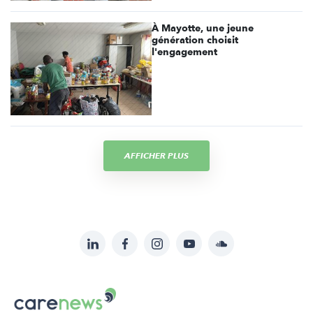
À Mayotte, une jeune
génération choisit
l'engagement
AFFICHER PLUS
LinkedIn
Facebook
Instagram
YouTube
Soundcloud
Suivez-
nous
Carenews,
sur:
Le