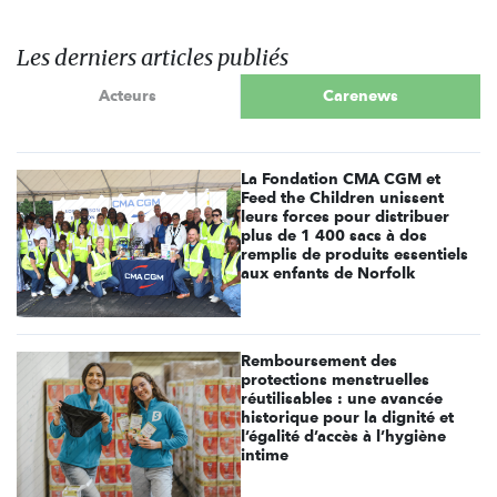
Les derniers articles publiés
Acteurs
Carenews
La Fondation CMA CGM et
Feed the Children unissent
leurs forces pour distribuer
plus de 1 400 sacs à dos
remplis de produits essentiels
aux enfants de Norfolk
Remboursement des
protections menstruelles
réutilisables : une avancée
historique pour la dignité et
l’égalité d’accès à l’hygiène
intime