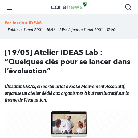
Aller
Carenews,
Menu
Rec
au
Le
contenu
média
Par
Institut IDEAS
principal
des
- Publié le 5 mai 2021 - 16:56 - Mise à jour le 5 mai 2021 - 17:00
acteurs
de
l'engagement
[19/05] Atelier IDEAS Lab :
”Quelques clés pour se lancer dans
l’évaluation“
L'Institut IDEAS, en partenariat avec Le Mouvement Associatif,
organise un atelier dédié aux organismes à but non lucratif sur le
thème de l'évaluation.