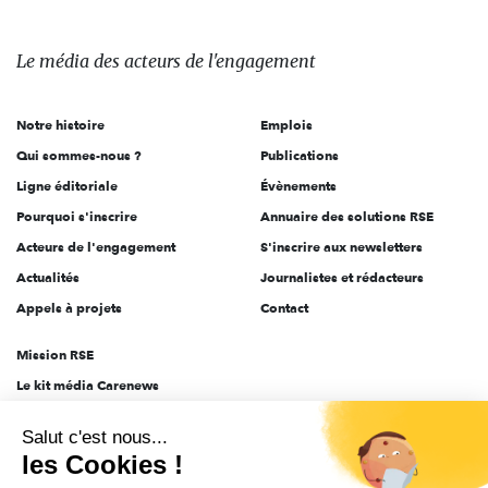
média
des
Le média
des acteurs
de l'engagement
acteurs
de
Notre histoire
Emplois
l'engagement
Qui sommes-nous ?
Publications
Ligne éditoriale
Évènements
Pourquoi s'inscrire
Annuaire des solutions RSE
Acteurs de l'engagement
S'inscrire aux newsletters
Actualités
Journalistes et rédacteurs
Appels à projets
Contact
Mission RSE
Le kit média Carenews
Groupe AEF
Salut c'est nous...
AEF info
les Cookies !
Novethic