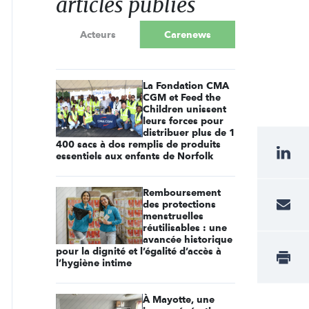
articles publiés
Acteurs
Carenews
La Fondation CMA
CGM et Feed the
Children unissent
leurs forces pour
distribuer plus de 1
400 sacs à dos remplis de produits
essentiels aux enfants de Norfolk
Remboursement
des protections
menstruelles
réutilisables : une
avancée historique
pour la dignité et l’égalité d’accès à
l’hygiène intime
À Mayotte, une