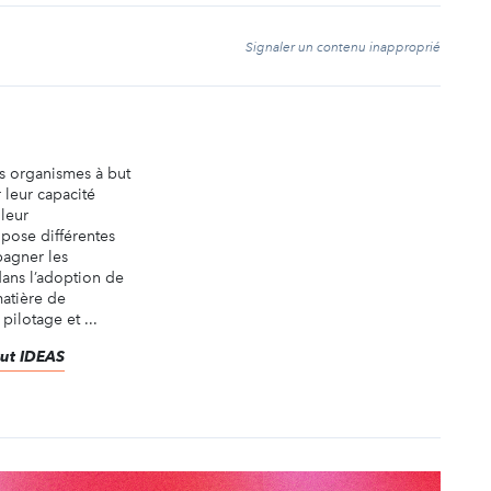
t
Signaler un contenu inapproprié
es organismes à but
r leur capacité
 leur
pose différentes
agner les
dans l’adoption de
atière de
pilotage et ...
itut IDEAS