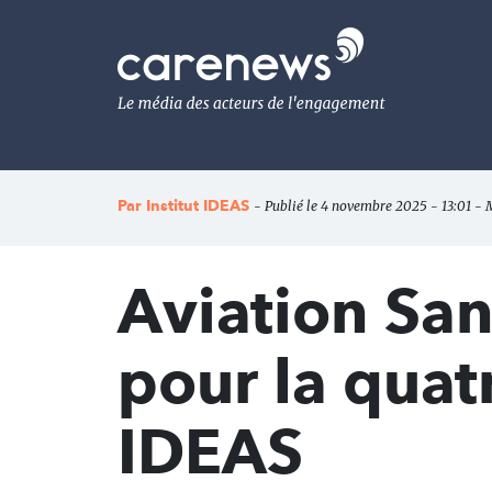
Aller
au
Carenews,
contenu
Le
principal
média
des
acteurs
de
l'engagement
Par
Institut IDEAS
- Publié le 4 novembre 2025 - 13:01 - 
Aviation San
pour la quat
IDEAS