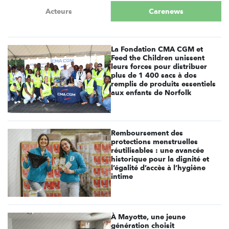
Acteurs
Carenews
La Fondation CMA CGM et
Feed the Children unissent
leurs forces pour distribuer
plus de 1 400 sacs à dos
remplis de produits essentiels
aux enfants de Norfolk
Remboursement des
protections menstruelles
réutilisables : une avancée
historique pour la dignité et
l’égalité d’accès à l’hygiène
intime
À Mayotte, une jeune
génération choisit