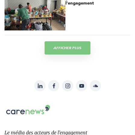
l'engagement
AFFICHER PLUS
LinkedIn
Facebook
Instagram
YouTube
Soundcloud
Suivez-
nous
Carenews,
sur:
Le
média
des
Le média
des acteurs
de l'engagement