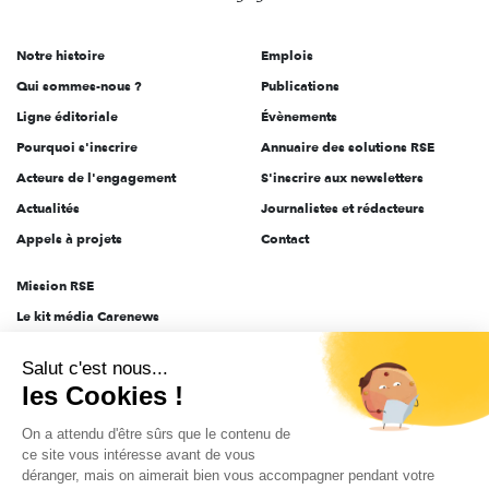
acteurs
de
Notre histoire
Emplois
l'engagement
Qui sommes-nous ?
Publications
Ligne éditoriale
Évènements
Pourquoi s'inscrire
Annuaire des solutions RSE
Acteurs de l'engagement
S'inscrire aux newsletters
Actualités
Journalistes et rédacteurs
Appels à projets
Contact
Mission RSE
Le kit média Carenews
Groupe AEF
Salut c'est nous...
AEF info
les Cookies !
Novethic
On a attendu d'être sûrs que le contenu de
PRODURABLE
ce site vous intéresse avant de vous
Inclusiv Day
déranger, mais on aimerait bien vous accompagner pendant votre