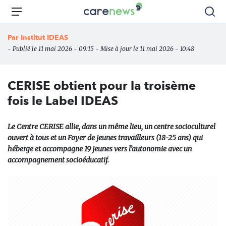
Aller
Carenews,
Menu
Rec
au
Le
contenu
média
Par
Institut IDEAS
principal
des
- Publié le 11 mai 2026 - 09:15 - Mise à jour le 11 mai 2026 - 10:48
acteurs
de
l'engagement
CERISE obtient pour la troisème
fois le Label IDEAS
Le Centre CERISE allie, dans un même lieu, un centre socioculturel
ouvert à tous et un Foyer de jeunes travailleurs (18-25 ans) qui
héberge et accompagne 19 jeunes vers l’autonomie avec un
accompagnement socioéducatif.