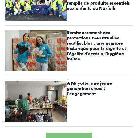
remplis de produits essentiels
aux enfants de Norfolk
Remboursement des
protections menstruelles
réutilisables : une avancée
historique pour la dignité et
l’égalité d’accès à l’hygiène
intime
À Mayotte, une jeune
génération choisit
l'engagement