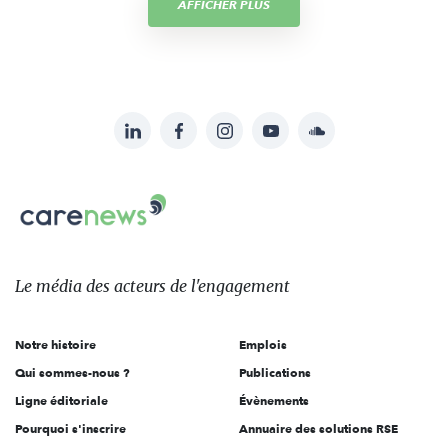
AFFICHER PLUS
LinkedIn
Facebook
Instagram
YouTube
Soundcloud
Suivez-
nous
Carenews,
sur:
Le
média
des
Le média
des acteurs
de l'engagement
acteurs
de
Notre histoire
Emplois
l'engagement
Qui sommes-nous ?
Publications
Ligne éditoriale
Évènements
Pourquoi s'inscrire
Annuaire des solutions RSE