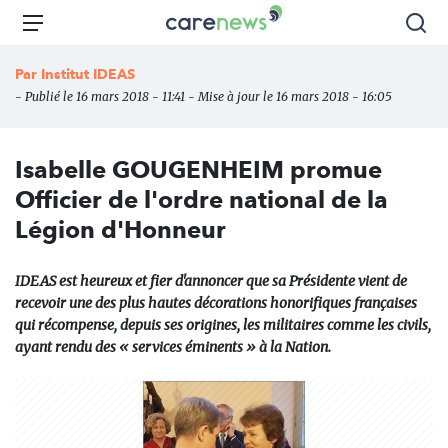
Aller
Carenews,
Menu
Rec
au
Le
contenu
média
Par
Institut IDEAS
principal
des
- Publié le 16 mars 2018 - 11:41 - Mise à jour le 16 mars 2018 - 16:05
acteurs
de
l'engagement
Isabelle GOUGENHEIM promue
Officier de l'ordre national de la
Légion d'Honneur
IDEAS est heureux et fier d'annoncer que sa Présidente vient de
recevoir une des plus hautes décorations honorifiques françaises
qui récompense, depuis ses origines, les militaires comme les civils,
ayant rendu des « services éminents » à la Nation.