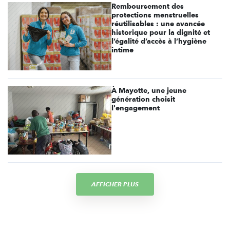
Remboursement des
protections menstruelles
réutilisables : une avancée
historique pour la dignité et
l’égalité d’accès à l’hygiène
intime
À Mayotte, une jeune
génération choisit
l'engagement
AFFICHER PLUS