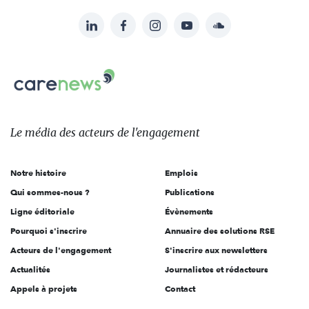
LinkedIn
Facebook
Instagram
YouTube
Soundcloud
Suivez-
nous
Carenews,
sur:
Le
média
des
Le média
des acteurs
de l'engagement
acteurs
de
Notre histoire
Emplois
l'engagement
Qui sommes-nous ?
Publications
Ligne éditoriale
Évènements
Pourquoi s'inscrire
Annuaire des solutions RSE
Acteurs de l'engagement
S'inscrire aux newsletters
Actualités
Journalistes et rédacteurs
Appels à projets
Contact