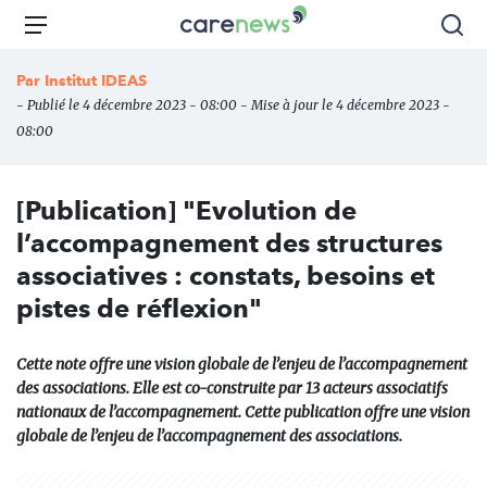
Aller
Carenews,
Menu
Rec
au
Le
contenu
média
Par
Institut IDEAS
principal
des
- Publié le 4 décembre 2023 - 08:00 - Mise à jour le 4 décembre 2023 -
acteurs
08:00
de
l'engagement
[Publication] "Evolution de
l’accompagnement des structures
associatives : constats, besoins et
pistes de réflexion"
Cette note offre une vision globale de l’enjeu de l’accompagnement
des associations. Elle est co-construite par 13 acteurs associatifs
nationaux de l’accompagnement. Cette publication offre une vision
globale de l’enjeu de l’accompagnement des associations.