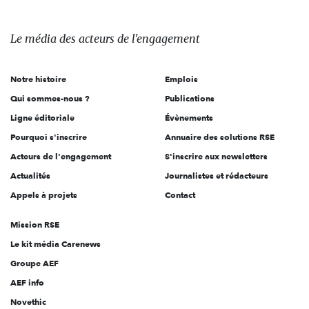
média
des
Le média
des acteurs
de l'engagement
acteurs
de
Notre histoire
Emplois
l'engagement
Qui sommes-nous ?
Publications
Ligne éditoriale
Évènements
Pourquoi s'inscrire
Annuaire des solutions RSE
Acteurs de l'engagement
S'inscrire aux newsletters
Actualités
Journalistes et rédacteurs
Appels à projets
Contact
Mission RSE
Le kit média Carenews
Groupe AEF
AEF info
Novethic