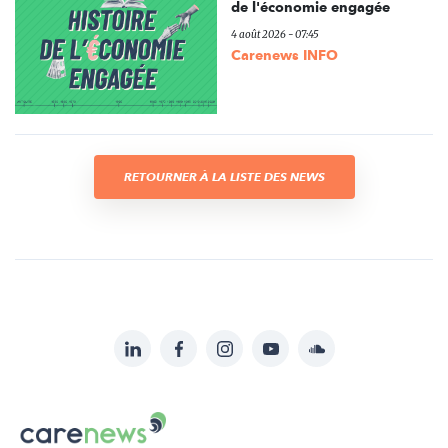
de l'économie engagée
4 août 2026 - 07:45
Carenews INFO
RETOURNER À LA LISTE DES NEWS
LinkedIn
Facebook
Instagram
YouTube
Soundcloud
Suivez-
nous
Carenews,
sur:
Le