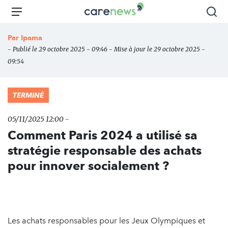
Aller
Carenews,
Menu
Rec
au
Le
contenu
média
Par
Ipama
principal
des
- Publié le 29 octobre 2025 - 09:46 - Mise à jour le 29 octobre 2025 -
acteurs
09:54
de
l'engagement
TERMINÉ
05/11/2025 12:00 -
Comment Paris 2024 a utilisé sa
stratégie responsable des achats
pour innover socialement ?
Les achats responsables pour les Jeux Olympiques et