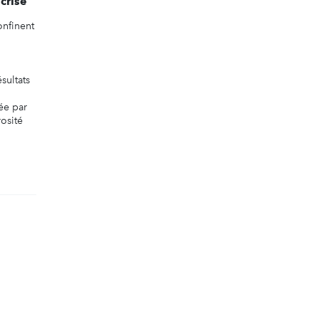
 crise
onfinent
ésultats
ée par
rosité