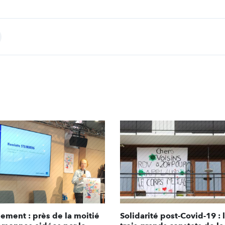
int
ement : près de la moitié
Solidarité post-Covid-19 : 