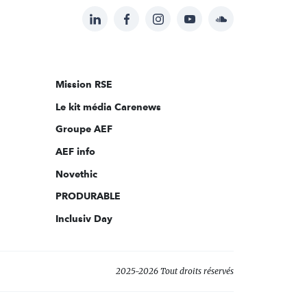
LinkedIn
Facebook
Instagram
YouTube
Soundcloud
Suivez-
nous
sur:
Mission RSE
Le kit média Carenews
Groupe AEF
AEF info
Novethic
PRODURABLE
Inclusiv Day
2025-2026 Tout droits réservés