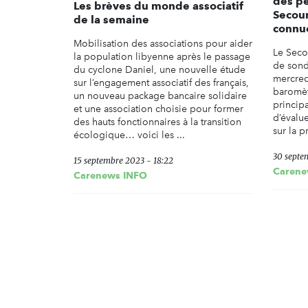
des pe
Les brèves du monde associatif
Secour
de la semaine
connue
Mobilisation des associations pour aider
Le Secou
la population libyenne après le passage
de sond
du cyclone Daniel, une nouvelle étude
mercred
sur l’engagement associatif des français,
baromèt
un nouveau package bancaire solidaire
princip
et une association choisie pour former
d’évalue
des hauts fonctionnaires à la transition
sur la p
écologique… voici les ...
30 septe
15 septembre 2023 - 18:22
Carene
Carenews INFO