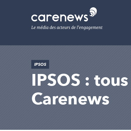
Aller
au
Carenews,
contenu
Le
principal
média
des
acteurs
de
l'engagement
IPSOS
IPSOS : tous 
Carenews