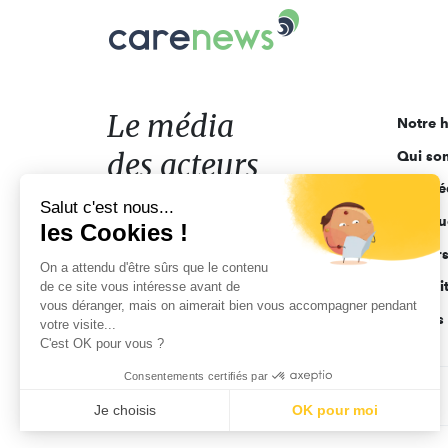
Carenews,
Le
média
des
acteurs
Le média
Notre h
de
des acteurs
Qui so
l'engagement
Ligne é
de l'engagement
Salut c'est nous...
Pourquo
les Cookies !
Acteur
On a attendu d'être sûrs que le contenu
Actuali
de ce site vous intéresse avant de
vous déranger, mais on aimerait bien vous accompagner pendant
Appels 
votre visite...
C'est OK pour vous ?
Consentements certifiés par
CGV
Données personnelles
Mentions légales
Je choisis
OK pour moi
Axeptio consent
Plateforme de Gestion du Consentement : Personnalisez vo