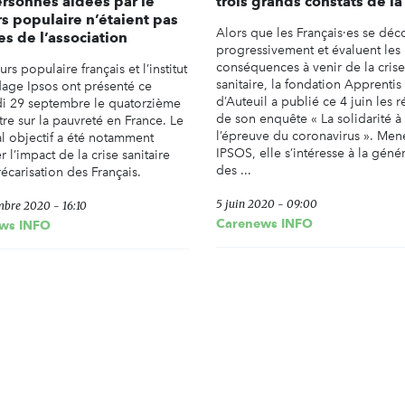
rsonnes aidées par le
trois grands constats de la
s populaire n’étaient pas
Alors que les Français·es se déc
s de l’association
progressivement et évaluent les
conséquences à venir de la crise
rs populaire français et l’institut
sanitaire, la fondation Apprentis
age Ipsos ont présenté ce
d’Auteuil a publié ce 4 juin les r
i 29 septembre le quatorzième
de son enquête « La solidarité à
re sur la pauvreté en France. Le
l’épreuve du coronavirus ». Men
al objectif a été notamment
IPSOS, elle s’intéresse à la géné
r l’impact de la crise sanitaire
des ...
récarisation des Français.
5 juin 2020 - 09:00
mbre 2020 - 16:10
Carenews INFO
ws INFO