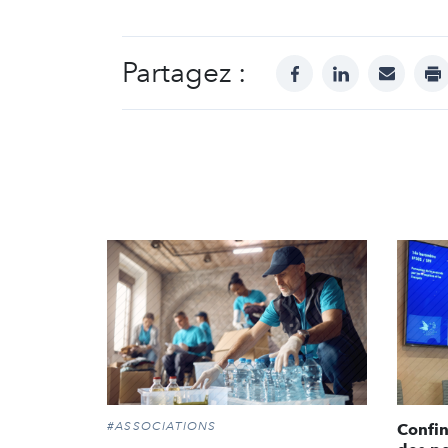
Partagez :
facebook
linkedin
mail
pr
#ASSOCIATIONS
Confin