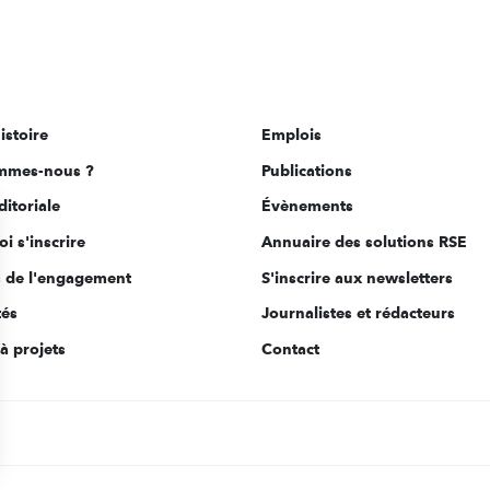
istoire
Emplois
mmes-nous ?
Publications
ditoriale
Évènements
i s'inscrire
Annuaire des solutions RSE
s de l'engagement
S'inscrire aux newsletters
tés
Journalistes et rédacteurs
à projets
Contact
s Options