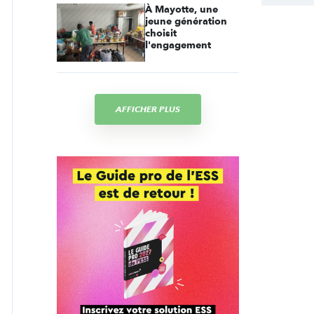
À Mayotte, une
jeune génération
choisit
l'engagement
AFFICHER PLUS