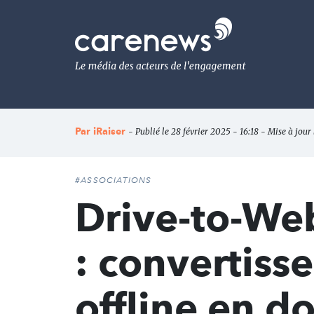
Aller
au
Carenews,
contenu
Le
principal
média
des
acteurs
de
l'engagement
Par
iRaiser
- Publié le 28 février 2025 - 16:18 - Mise à jour
#ASSOCIATIONS
Drive-to-Web
: convertiss
offline en d