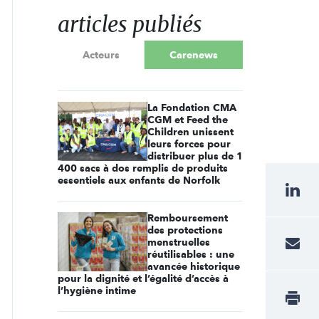
articles publiés
Acteurs
Carenews
La Fondation CMA
CGM et Feed the
Children unissent
leurs forces pour
distribuer plus de 1
400 sacs à dos remplis de produits
essentiels aux enfants de Norfolk
Remboursement
des protections
menstruelles
réutilisables : une
avancée historique
pour la dignité et l’égalité d’accès à
l’hygiène intime