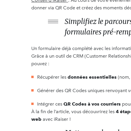
Conseil d’iRaiser
: Au cours de votre événement
donner via QR Code et créez des moments dédi
Simplifiez le parcour
formulaires pré-remp
Un formulaire déjà complété avec les informa
Grâce à un outil de CRM (Customer Relation
pouvez :
Récupérer les
données essentielles
(nom, 
Générer des QR Codes uniques
renvoyant v
Intégrer ces
QR Codes à vos courriers
pour
À la fin de l’article, vous découvrirez les
4 étap
web
avec iRaiser !