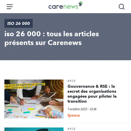
Aller
Carenews,
Menu
Rec
au
Le
contenu
média
ISO 26 000
principal
des
iso 26 000 : tous les articles
acteurs
de
présents sur Carenews
l'engagement
#RSE
Gouvernance & RSE : le
secret des organisations
engagées pour piloter la
transition
7 octobre 2025 - 12:18
Ipama
#RSE