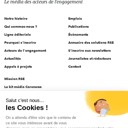
Le média
des acteurs
de l'engagement
acteurs
de
Notre histoire
Emplois
l'engagement
Qui sommes-nous ?
Publications
Ligne éditoriale
Évènements
Pourquoi s'inscrire
Annuaire des solutions RSE
Acteurs de l'engagement
S'inscrire aux newsletters
Actualités
Journalistes et rédacteurs
Appels à projets
Contact
Mission RSE
Le kit média Carenews
Groupe AEF
Salut c'est nous...
AEF info
les Cookies !
Novethic
On a attendu d'être sûrs que le contenu de
PRODURABLE
ce site vous intéresse avant de vous
Inclusiv Day