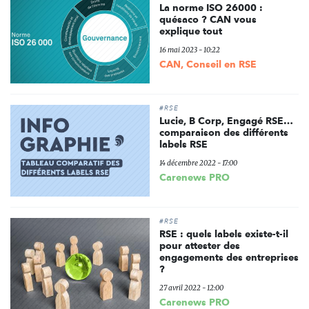
La norme ISO 26000 :
quésaco ? CAN vous
explique tout
16 mai 2023 - 10:22
CAN, Conseil en RSE
#RSE
Lucie, B Corp, Engagé RSE…
comparaison des différents
labels RSE
14 décembre 2022 - 17:00
Carenews PRO
#RSE
RSE : quels labels existe-t-il
pour attester des
engagements des entreprises
?
27 avril 2022 - 12:00
Carenews PRO