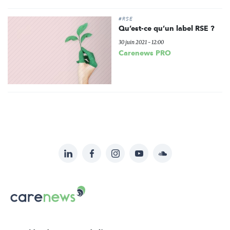
#RSE
Qu’est-ce qu’un label RSE ?
30 juin 2021 - 12:00
Carenews PRO
LinkedIn
Facebook
Instagram
YouTube
Soundcloud
Suivez-
nous
Carenews,
sur:
Le
média
des