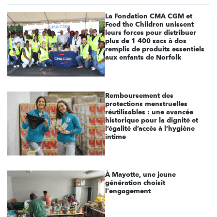
La Fondation CMA CGM et
Feed the Children unissent
leurs forces pour distribuer
plus de 1 400 sacs à dos
remplis de produits essentiels
aux enfants de Norfolk
Remboursement des
protections menstruelles
réutilisables : une avancée
historique pour la dignité et
l’égalité d’accès à l’hygiène
intime
À Mayotte, une jeune
génération choisit
l'engagement