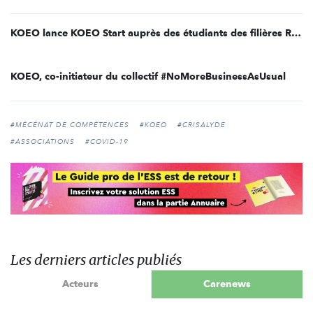
KOEO lance KOEO Start auprès des étudiants des filières RH au travers d'un module pédagogique dédié au mécénat de compétences
KOEO, co-initiateur du collectif #NoMoreBusinessAsUsual
#MÉCÉNAT DE COMPÉTENCES
#KOEO
#CRISALYDE
#ASSOCIATIONS
#COVID-19
Les derniers articles publiés
Acteurs
Carenews