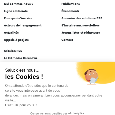
Qui sommes-nous ?
Publications
Ligne éditoriale
Évènements
Pourquoi s'inscrire
Annuaire des solutions RSE
Acteurs de l'engagement
S'inscrire aux newsletters
Actualités
Journalistes et rédacteurs
Appels à projets
Contact
Mission RSE
Le kit média Carenews
Groupe AEF
Salut c'est nous...
AEF info
les Cookies !
Novethic
On a attendu d'être sûrs que le contenu de
PRODURABLE
ce site vous intéresse avant de vous
Inclusiv Day
déranger, mais on aimerait bien vous accompagner pendant votre
visite...
C'est OK pour vous ?
CGV
Données personnelles
Mentions légales
2025-2026 Tout droits réservés
Consentements certifiés par