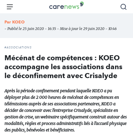
Aller
Carenews,
Menu
Rec
au
Le
contenu
média
Par
KOEO
principal
des
- Publié le 25 juin 2020 - 16:35 - Mise à jour le 29 juin 2020 - 10:46
acteurs
de
l'engagement
#ASSOCIATIONS
Mécénat de compétences : KOEO
accompagne les associations dans
le déconfinement avec Crisalyde
Après la période confinement pendant laquelle KOEO a pu
déployer plus de 2 000 heures de mécénat de compétences en
télémissions auprès de ses associations partenaires, KOEO a
décider de concevoir avec l'entreprise Crisalyde, spécialiste en
gestion de crise, un webinaire spécifiquement construit autour des
modalités, règles et process administratifs liés à l'accueil physique
des publics, bénévoles et bénéficiaires.