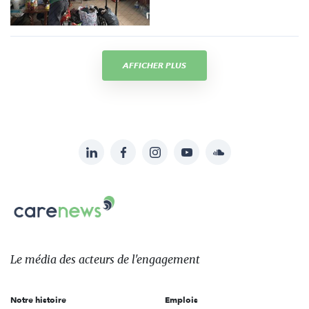
AFFICHER PLUS
LinkedIn
Facebook
Instagram
YouTube
Soundcloud
Suivez-
nous
Carenews,
sur:
Le
média
des
Le média
des acteurs
de l'engagement
acteurs
de
Notre histoire
Emplois
l'engagement