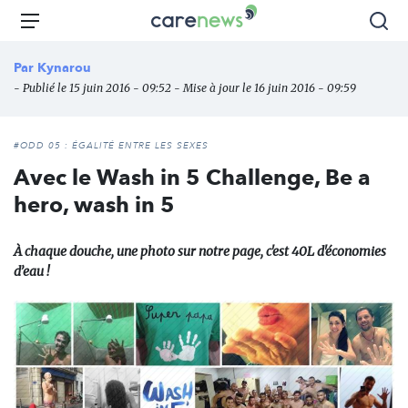
Aller
Carenews,
Menu
Rec
au
Le
contenu
média
Par
Kynarou
principal
des
- Publié le 15 juin 2016 - 09:52 - Mise à jour le 16 juin 2016 - 09:59
acteurs
de
l'engagement
#ODD 05 : ÉGALITÉ ENTRE LES SEXES
Avec le Wash in 5 Challenge, Be a
hero, wash in 5
À chaque douche, une photo sur notre page, c'est 40L d'économies
d’eau !