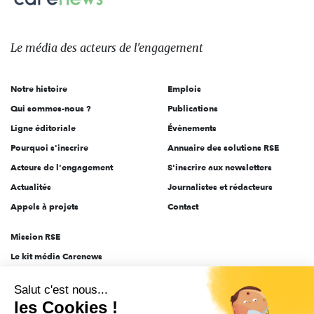
Le
média
des
Le média
des acteurs
de l'engagement
acteurs
de
Notre histoire
Emplois
l'engagement
Qui sommes-nous ?
Publications
Ligne éditoriale
Évènements
Pourquoi s'inscrire
Annuaire des solutions RSE
Acteurs de l'engagement
S'inscrire aux newsletters
Actualités
Journalistes et rédacteurs
Appels à projets
Contact
Mission RSE
Le kit média Carenews
Groupe AEF
Salut c'est nous...
AEF info
les Cookies !