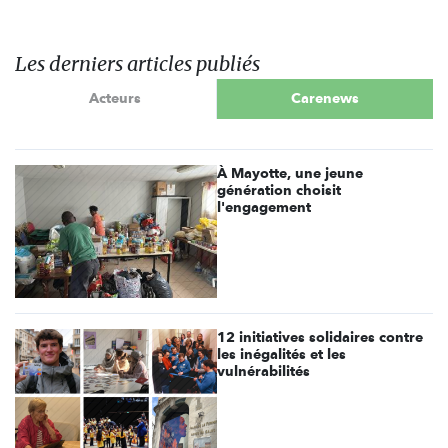
Les derniers articles publiés
Acteurs
Carenews
À Mayotte, une jeune
génération choisit
l'engagement
12 initiatives solidaires contre
les inégalités et les
vulnérabilités