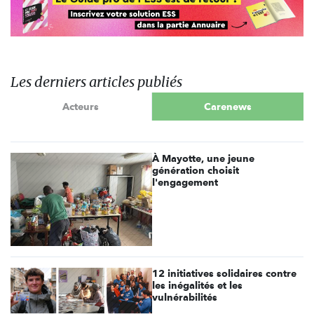
Les derniers articles publiés
Acteurs
Carenews
À Mayotte, une jeune
génération choisit
l'engagement
12 initiatives solidaires contre
les inégalités et les
vulnérabilités