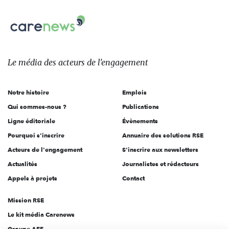
nous
Carenews,
sur:
Le
média
des
Le média
des acteurs
de l'engagement
acteurs
de
Notre histoire
Emplois
l'engagement
Qui sommes-nous ?
Publications
Ligne éditoriale
Évènements
Pourquoi s'inscrire
Annuaire des solutions RSE
Acteurs de l'engagement
S'inscrire aux newsletters
Actualités
Journalistes et rédacteurs
Appels à projets
Contact
Mission RSE
Le kit média Carenews
Groupe AEF