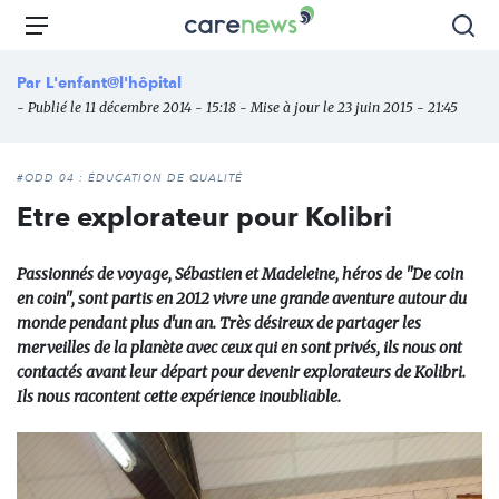
Aller
Carenews,
Menu
Rec
au
Le
contenu
média
Par
L'enfant@l'hôpital
principal
des
- Publié le 11 décembre 2014 - 15:18 - Mise à jour le 23 juin 2015 - 21:45
acteurs
de
l'engagement
#ODD 04 : ÉDUCATION DE QUALITÉ
Etre explorateur pour Kolibri
Passionnés de voyage, Sébastien et Madeleine, héros de "De coin
en coin", sont partis en 2012 vivre une grande aventure autour du
monde pendant plus d'un an. Très désireux de partager les
merveilles de la planète avec ceux qui en sont privés, ils nous ont
contactés avant leur départ pour devenir explorateurs de Kolibri.
Ils nous racontent cette expérience inoubliable.