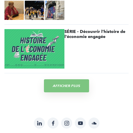
SÉRIE - Découvrir l'histoire de
l'économie engagée
AFFICHER PLUS
LinkedIn
Facebook
Instagram
YouTube
Soundcloud
Suivez-