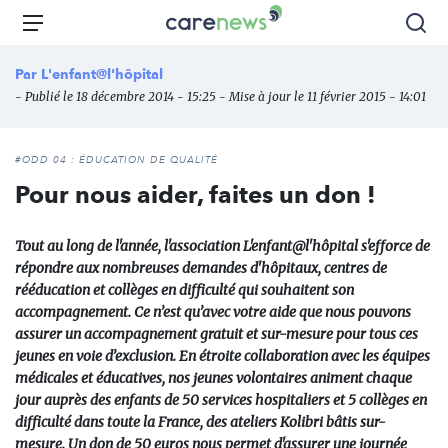
Aller
Carenews,
Menu
Rec
au
Le
contenu
média
Par
L'enfant@l'hôpital
principal
des
- Publié le 18 décembre 2014 - 15:25 - Mise à jour le 11 février 2015 - 14:01
acteurs
de
l'engagement
#ODD 04 : ÉDUCATION DE QUALITÉ
Pour nous aider, faites un don !
Tout au long de l'année, l'association L'enfant@l'hôpital s'efforce de
répondre aux nombreuses demandes d'hôpitaux, centres de
rééducation et collèges en difficulté qui souhaitent son
accompagnement. Ce n’est qu’avec votre aide que nous pouvons
assurer un accompagnement gratuit et sur-mesure pour tous ces
jeunes en voie d’exclusion. En étroite collaboration avec les équipes
médicales et éducatives, nos jeunes volontaires animent chaque
jour auprès des enfants de 50 services hospitaliers et 5 collèges en
difficulté dans toute la France, des ateliers Kolibri bâtis sur-
mesure. Un don de 50 euros nous permet d'assurer une journée