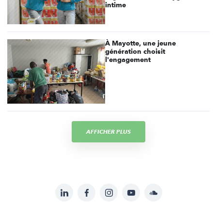
intime
À Mayotte, une jeune
génération choisit
l'engagement
AFFICHER PLUS
LinkedIn
Facebook
Instagram
YouTube
Soundcloud
Suivez-
nous