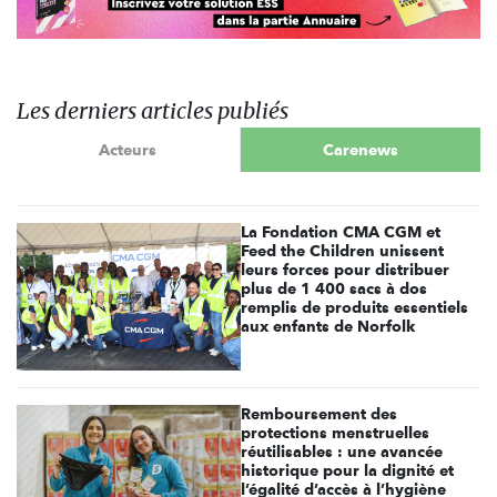
Les derniers articles publiés
Acteurs
Carenews
La Fondation CMA CGM et
Feed the Children unissent
leurs forces pour distribuer
plus de 1 400 sacs à dos
remplis de produits essentiels
aux enfants de Norfolk
Remboursement des
protections menstruelles
réutilisables : une avancée
historique pour la dignité et
l’égalité d’accès à l’hygiène