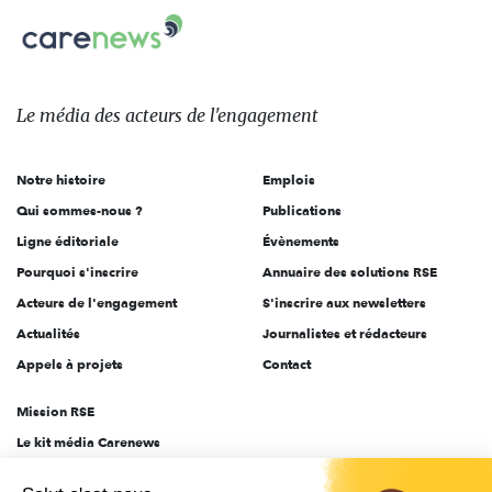
Carenews,
sur:
Le
média
des
Le média
des acteurs
de l'engagement
acteurs
de
Notre histoire
Emplois
l'engagement
Qui sommes-nous ?
Publications
Ligne éditoriale
Évènements
Pourquoi s'inscrire
Annuaire des solutions RSE
Acteurs de l'engagement
S'inscrire aux newsletters
Actualités
Journalistes et rédacteurs
Appels à projets
Contact
Mission RSE
Le kit média Carenews
Groupe AEF