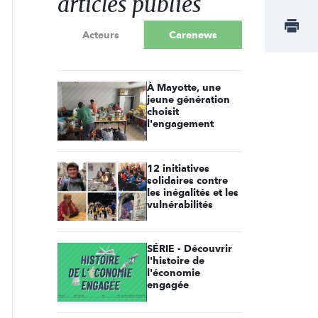
articles publiés
Acteurs
Carenews
À Mayotte, une
jeune génération
choisit
l'engagement
12 initiatives
solidaires contre
les inégalités et les
vulnérabilités
SÉRIE - Découvrir
l'histoire de
l'économie
engagée