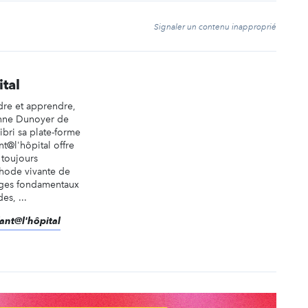
t
Signaler un contenu inapproprié
tal
dre et apprendre,
 Anne Dunoyer de
bri sa plate-forme
nt@l'hôpital offre
 toujours
hode vivante de
ages fondamentaux
es, ...
fant@l'hôpital