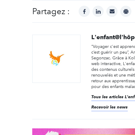
Partagez :
facebook
linkedin
mail
prin
L'enfant@l'hôpi
“Voyager c'est appren
c’est guérir un peu”,
Segonzac. Grâce à Koli
web interactive, L'enfa
des contenus culturels
renouvelés et une mét
retour aux apprentiss
pour des enfants malad
Tous les articles L'en
Recevoir les news