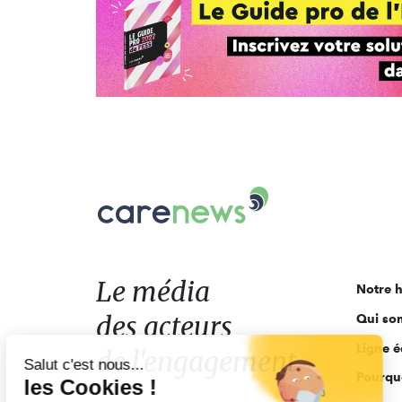
Carenews,
Le
média
des
acteurs
Le média
Notre h
de
des acteurs
Qui so
l'engagement
Ligne é
de l'engagement
Salut c'est nous...
Pourquo
les Cookies !