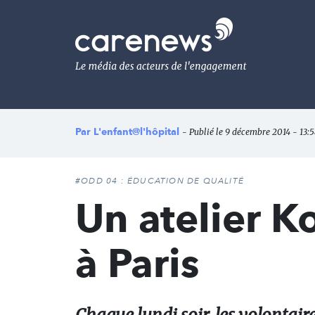
Aller
au
Carenews,
contenu
Le
principal
média
des
acteurs
de
l'engagement
Par
L'enfant@l'hôpital
- Publié le 9 décembre 2014 - 13:58
#ODD 04 : ÉDUCATION DE QUALITÉ
Un atelier Ko
à Paris