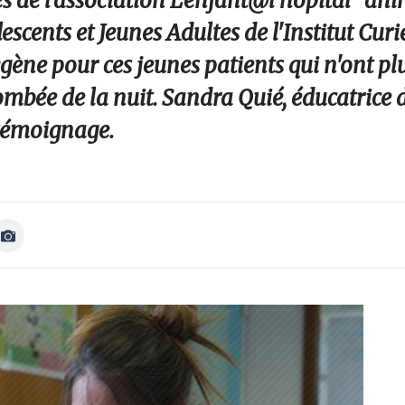
es de l'association L'enfant@l'hôpital" an
escents et Jeunes Adultes de l'Institut Curie
gène pour ces jeunes patients qui n'ont pl
 tombée de la nuit. Sandra Quié, éducatrice 
n témoignage.
Afficher
Image