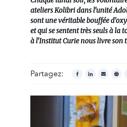
Chaque lundi soir, les volontair
ateliers Kolibri dans l'unité Adol
sont une véritable bouffée d'oxy
et qui se sentent très seuls à la
à l'Institut Curie nous livre so
Partagez:
facebook
linkedin
mail
print