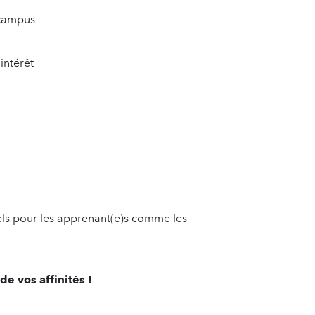
 campus
’intérêt
ls pour les apprenant(e)s comme les
de vos affinités !