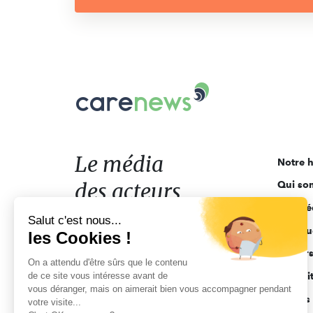
Carenews,
Le
média
des
acteurs
Le média
Notre h
de
des acteurs
Qui so
l'engagement
Ligne é
de l'engagement
Salut c'est nous...
Pourquo
les Cookies !
Acteur
On a attendu d'être sûrs que le contenu
de ce site vous intéresse avant de
Actuali
vous déranger, mais on aimerait bien vous accompagner pendant
Appels 
votre visite...