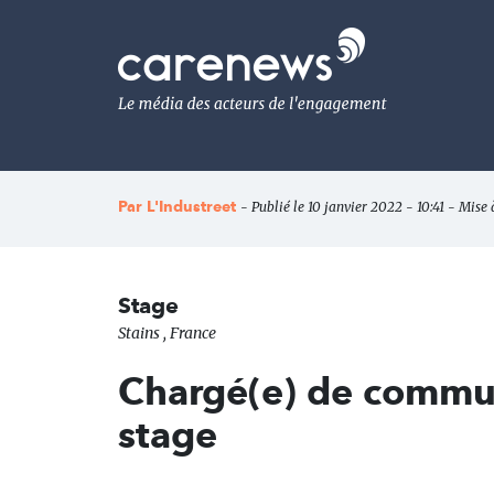
Aller
au
Carenews,
contenu
Le
principal
média
des
acteurs
de
l'engagement
Par
L'Industreet
- Publié le 10 janvier 2022 - 10:41 - Mise 
Stage
Stains , France
Chargé(e) de commu
stage