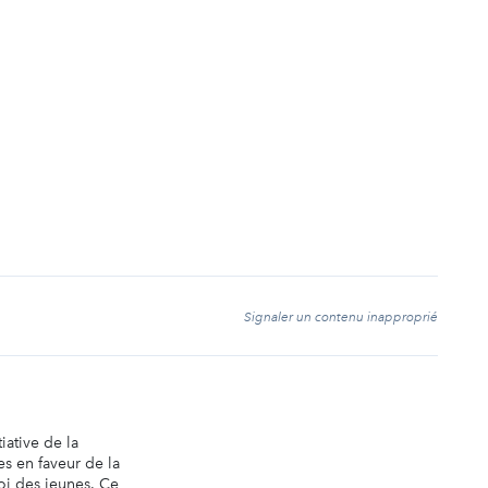
t
Signaler un contenu inapproprié
tiative de la
s en faveur de la
oi des jeunes. Ce