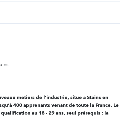
t
ains
veaux métiers de l’industrie, situé à Stains en
usqu’à 400 apprenants venant de toute la France. Le
ualification au 18 - 29 ans, seul prérequis : la