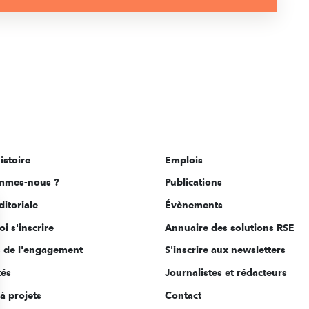
istoire
Emplois
mmes-nous ?
Publications
ditoriale
Évènements
i s'inscrire
Annuaire des solutions RSE
s de l'engagement
S'inscrire aux newsletters
tés
Journalistes et rédacteurs
à projets
Contact