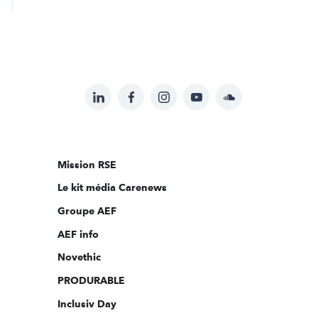
LinkedIn
Facebook
Instagram
YouTube
Soundcloud
Suivez-
nous
sur:
Mission RSE
Le kit média Carenews
Groupe AEF
AEF info
Novethic
PRODURABLE
Inclusiv Day