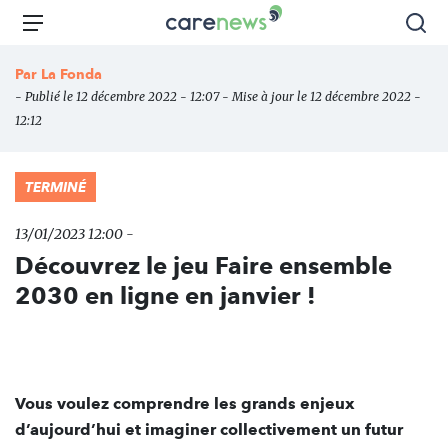
Aller
Carenews,
Menu
Rec
au
Le
contenu
média
Par
La Fonda
principal
des
- Publié le 12 décembre 2022 - 12:07 - Mise à jour le 12 décembre 2022 -
acteurs
12:12
de
l'engagement
TERMINÉ
13/01/2023 12:00 -
Découvrez le jeu Faire ensemble
2030 en ligne en janvier !
Vous voulez comprendre les grands enjeux
d’aujourd’hui et imaginer collectivement un futur