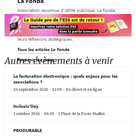
La Fonda
Association reconnue d'utilité publique, La Fonda
accompagne le développement de la vie
associative depuis 1981. Nous offrons des espaces
d'intelligence collective pour accompagner les
responsables associatifs et leurs partenaires dans
leurs réflexions stratégiques.
Tous les articles La Fonda
Autres évènements à venir
Recevoir les news
La facturation électronique : quels enjeux pour les
associations ?
24 septembre 2026 - 12:00 - En direct et en ligne
Inclusiv'Day
1 octobre 2026 - 06:30 - 2 Place de la Porte Maillot
PRODURABLE