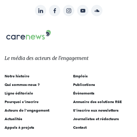
LinkedIn
Facebook
Instagram
YouTube
Soundcloud
Suivez-
nous
Carenews,
sur:
Le
média
des
Le média
des acteurs
de l'engagement
acteurs
de
Notre histoire
Emplois
l'engagement
Qui sommes-nous ?
Publications
Ligne éditoriale
Évènements
Pourquoi s'inscrire
Annuaire des solutions RSE
Acteurs de l'engagement
S'inscrire aux newsletters
Actualités
Journalistes et rédacteurs
Appels à projets
Contact