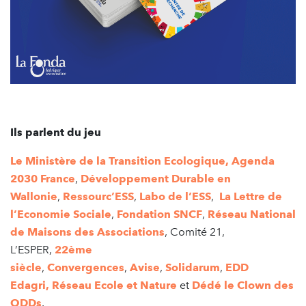
Ils parlent du jeu
Le Ministère de la Transition Ecologique,
Agenda
2030 France
,
Développement Durable en
Wallonie
,
Ressourc’ESS
,
Labo de l’ESS
,
La Lettre de
l’Economie Sociale
,
Fondation SNCF
,
Réseau National
de Maisons des Associations
, Comité 21,
L’ESPER,
22ème
siècle
,
Convergences
,
Avise
,
Solidarum
,
EDD
Edagri,
Réseau Ecole et Nature
et
Dédé le Clown des
ODDs
.