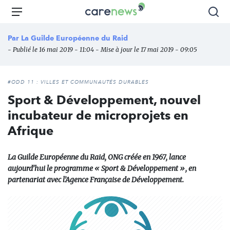
Aller
Carenews,
Menu
Rec
au
Le
contenu
média
Par
La Guilde Européenne du Raid
principal
des
- Publié le 16 mai 2019 - 11:04 - Mise à jour le 17 mai 2019 - 09:05
acteurs
de
l'engagement
#ODD 11 : VILLES ET COMMUNAUTÉS DURABLES
Sport & Développement, nouvel
incubateur de microprojets en
Afrique
La Guilde Européenne du Raid, ONG créée en 1967, lance
aujourd’hui le programme « Sport & Développement », en
partenariat avec l’Agence Française de Développement.