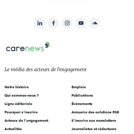
LinkedIn
Facebook
Instagram
YouTube
Soundcloud
Suivez-
nous
Carenews,
sur:
Le
média
des
Le média
des acteurs
de l'engagement
acteurs
de
Notre histoire
Emplois
l'engagement
Qui sommes-nous ?
Publications
Ligne éditoriale
Évènements
Pourquoi s'inscrire
Annuaire des solutions RSE
Acteurs de l'engagement
S'inscrire aux newsletters
Actualités
Journalistes et rédacteurs