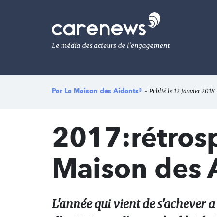
Aller
au
Carenews,
contenu
Le
principal
média
des
acteurs
de
l'engagement
Par
La Maison des Aidants®
- Publié le 12 janvier 2018
2017:rétrosp
Maison des 
L'année qui vient de s'achever a