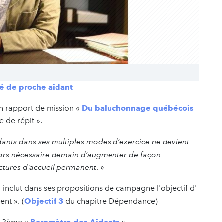
é de proche aidant
n rapport de mission «
Du baluchonnage québécois
 de répit ».
idants dans ses multiples modes d’exercice ne devient
 alors nécessaire demain d’augmenter de façon
ctures d’accueil permanent
. »
, inclut dans ses propositions de campagne l'objectif d'
nt ». (
Objectif 3
du chapitre Dépendance)
on 3ème «
Baromètre des Aidants
»