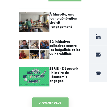
À Mayotte, une
jeune génération
choisit
l'engagement
12 initiatives
solidaires contre
les inégalités et les
vulnérabilités
SÉRIE - Découvrir
l'histoire de
l'économie
engagée
AFFICHER PLUS