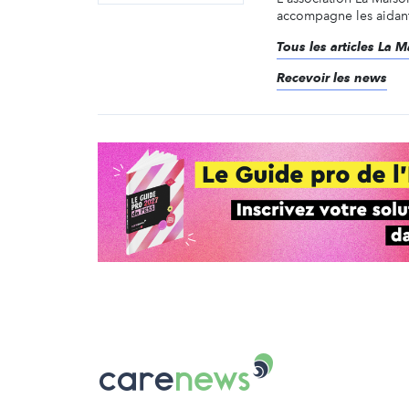
accompagne les aidants
Tous les articles La 
Recevoir les news
Carenews,
Le
média