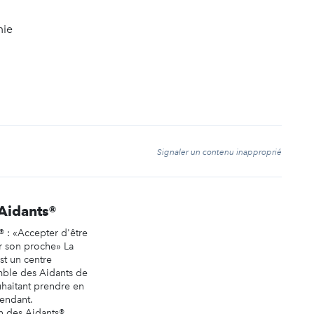
mie
t
Signaler un contenu inapproprié
Aidants®
 : «Accepter d'être
r son proche» La
st un centre
mble des Aidants de
haitant prendre en
endant.
n des Aidants®