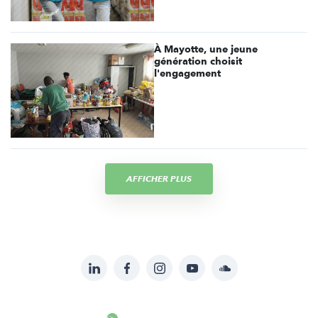
À Mayotte, une jeune
génération choisit
l'engagement
AFFICHER PLUS
LinkedIn
Facebook
Instagram
YouTube
Soundcloud
Suivez-
nous