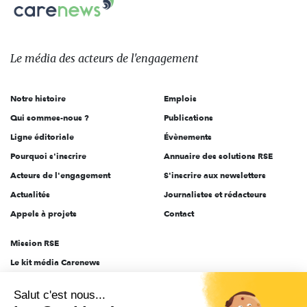
Carenews,
sur:
Le
média
des
Le média
des acteurs
de l'engagement
acteurs
de
Notre histoire
Emplois
l'engagement
Qui sommes-nous ?
Publications
Ligne éditoriale
Évènements
Pourquoi s'inscrire
Annuaire des solutions RSE
Acteurs de l'engagement
S'inscrire aux newsletters
Actualités
Journalistes et rédacteurs
Appels à projets
Contact
Mission RSE
Le kit média Carenews
Groupe AEF
Salut c'est nous...
AEF info