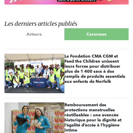
Les derniers articles publiés
Acteurs
Carenews
La Fondation CMA CGM et
Feed the Children unissent
leurs forces pour distribuer
plus de 1 400 sacs à dos
remplis de produits essentiels
aux enfants de Norfolk
Remboursement des
protections menstruelles
réutilisables : une avancée
historique pour la dignité et
l’égalité d’accès à l’hygiène
intime