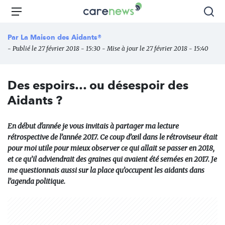
Aller
Carenews,
Menu
Rec
au
Le
contenu
média
Par
La Maison des Aidants®
principal
des
- Publié le 27 février 2018 - 15:30 - Mise à jour le 27 février 2018 - 15:40
acteurs
de
l'engagement
Des espoirs… ou désespoir des
Aidants ?
En début d'année je vous invitais à partager ma lecture
rétrospective de l’année 2017. Ce coup d’œil dans le rétroviseur était
pour moi utile pour mieux observer ce qui allait se passer en 2018,
et ce qu’il adviendrait des graines qui avaient été semées en 2017. Je
me questionnais aussi sur la place qu’occupent les aidants dans
l’agenda politique.