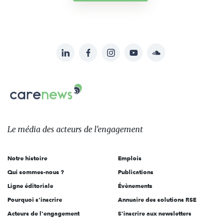
LinkedIn
Facebook
Instagram
YouTube
Soundcloud
Suivez-
nous
Carenews,
sur:
Le
média
des
Le média
des acteurs
de l'engagement
acteurs
de
Notre histoire
Emplois
l'engagement
Qui sommes-nous ?
Publications
Ligne éditoriale
Évènements
Pourquoi s'inscrire
Annuaire des solutions RSE
Acteurs de l'engagement
S'inscrire aux newsletters