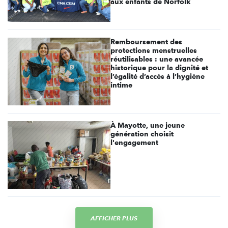
aux enfants de Norfolk
Remboursement des
protections menstruelles
réutilisables : une avancée
historique pour la dignité et
l’égalité d’accès à l’hygiène
intime
À Mayotte, une jeune
génération choisit
l'engagement
AFFICHER PLUS