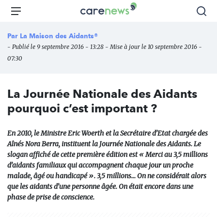
Aller
Carenews,
Menu
Rec
au
Le
contenu
média
Par
La Maison des Aidants®
principal
des
- Publié le 9 septembre 2016 - 13:28 - Mise à jour le 10 septembre 2016 -
acteurs
07:30
de
l'engagement
La Journée Nationale des Aidants
pourquoi c’est important ?
En 2010, le Ministre Eric Woerth et la Secrétaire d’Etat chargée des
Aînés Nora Berra, instituent la Journée Nationale des Aidants. Le
slogan affiché de cette première édition est « Merci au 3,5 millions
d’aidants familiaux qui accompagnent chaque jour un proche
malade, âgé ou handicapé ». 3,5 millions… On ne considérait alors
que les aidants d’une personne âgée. On était encore dans une
phase de prise de conscience.