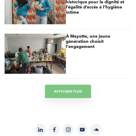
historique pour la dignité et
l’égalité d’accès à l’hygiène
intime
À Mayotte, une jeune
génération choisit
l'engagement
AFFICHER PLUS
LinkedIn
Facebook
Instagram
YouTube
Soundcloud
Suivez-