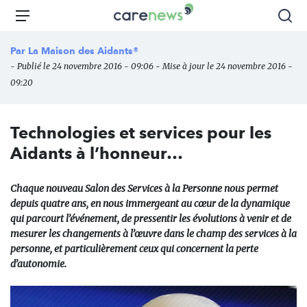
Aller
Carenews,
Menu
Rec
au
Le
contenu
média
Par
La Maison des Aidants®
principal
des
- Publié le 24 novembre 2016 - 09:06 - Mise à jour le 24 novembre 2016 -
acteurs
09:20
de
l'engagement
Technologies et services pour les
Aidants à l’honneur…
Chaque nouveau Salon des Services à la Personne nous permet
depuis quatre ans, en nous immergeant au cœur de la dynamique
qui parcourt l’événement, de pressentir les évolutions à venir et de
mesurer les changements à l’œuvre dans le champ des services à la
personne, et particulièrement ceux qui concernent la perte
d’autonomie.