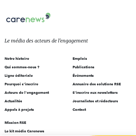
nous
Carenews,
sur:
Le
média
des
Le média
des acteurs
de l'engagement
acteurs
de
Notre histoire
Emplois
l'engagement
Qui sommes-nous ?
Publications
Ligne éditoriale
Évènements
Pourquoi s'inscrire
Annuaire des solutions RSE
Acteurs de l'engagement
S'inscrire aux newsletters
Actualités
Journalistes et rédacteurs
Appels à projets
Contact
Mission RSE
Le kit média Carenews