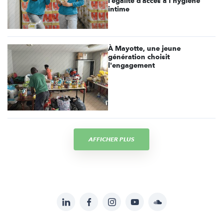
l’égalité d’accès à l’hygiène
intime
À Mayotte, une jeune
génération choisit
l'engagement
AFFICHER PLUS
LinkedIn
Facebook
Instagram
YouTube
Soundcloud
Suivez-