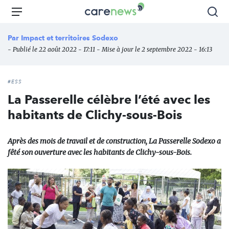
Aller
Carenews,
Menu
Rec
au
Le
contenu
média
Par
Impact et territoires Sodexo
principal
des
- Publié le 22 août 2022 - 17:11 - Mise à jour le 2 septembre 2022 - 16:13
acteurs
de
l'engagement
#ESS
La Passerelle célèbre l’été avec les
habitants de Clichy-sous-Bois
Après des mois de travail et de construction, La Passerelle Sodexo a
fêté son ouverture avec les habitants de Clichy-sous-Bois.