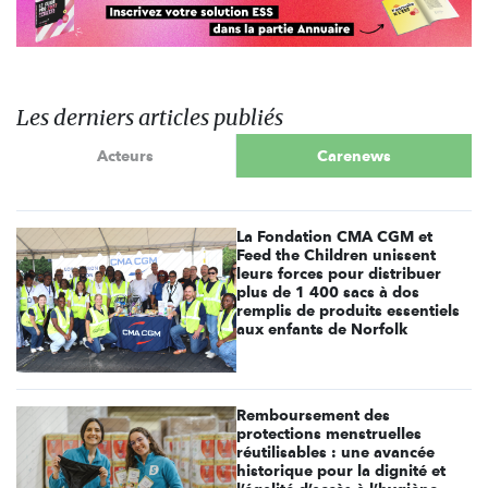
Les derniers articles publiés
Acteurs
Carenews
La Fondation CMA CGM et
Feed the Children unissent
leurs forces pour distribuer
plus de 1 400 sacs à dos
remplis de produits essentiels
aux enfants de Norfolk
Remboursement des
protections menstruelles
réutilisables : une avancée
historique pour la dignité et