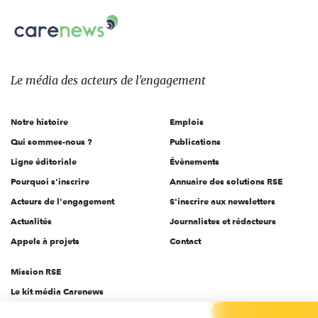
nous
Carenews,
sur:
Le
média
des
Le média
des acteurs
de l'engagement
acteurs
de
Notre histoire
Emplois
l'engagement
Qui sommes-nous ?
Publications
Ligne éditoriale
Évènements
Pourquoi s'inscrire
Annuaire des solutions RSE
Acteurs de l'engagement
S'inscrire aux newsletters
Actualités
Journalistes et rédacteurs
Appels à projets
Contact
Mission RSE
Le kit média Carenews
Groupe AEF