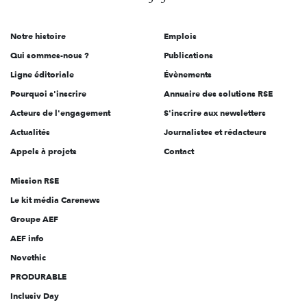
acteurs
de
Notre histoire
Emplois
l'engagement
Qui sommes-nous ?
Publications
Ligne éditoriale
Évènements
Pourquoi s'inscrire
Annuaire des solutions RSE
Acteurs de l'engagement
S'inscrire aux newsletters
Actualités
Journalistes et rédacteurs
Appels à projets
Contact
Mission RSE
Le kit média Carenews
Groupe AEF
AEF info
Novethic
PRODURABLE
Inclusiv Day