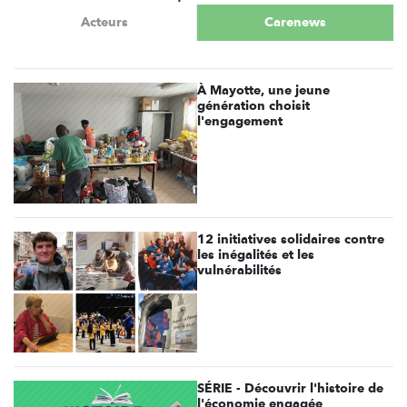
Acteurs
Carenews
À Mayotte, une jeune
génération choisit
l'engagement
12 initiatives solidaires contre
les inégalités et les
vulnérabilités
SÉRIE - Découvrir l'histoire de
l'économie engagée