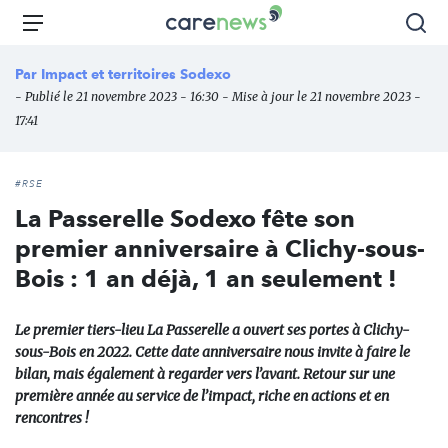
Aller
Carenews,
Menu
Rec
au
Le
contenu
média
Par
Impact et territoires Sodexo
principal
des
- Publié le 21 novembre 2023 - 16:30 - Mise à jour le 21 novembre 2023 -
acteurs
17:41
de
l'engagement
#RSE
La Passerelle Sodexo fête son
premier anniversaire à Clichy-sous-
Bois : 1 an déjà, 1 an seulement !
Le premier tiers-lieu La Passerelle a ouvert ses portes à Clichy-
sous-Bois en 2022. Cette date anniversaire nous invite à faire le
bilan, mais également à regarder vers l’avant. Retour sur une
première année au service de l’impact, riche en actions et en
rencontres !