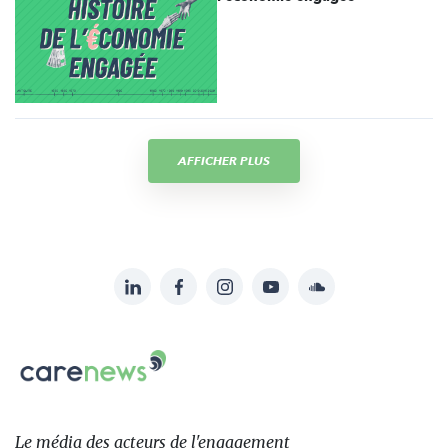
AFFICHER PLUS
LinkedIn
Facebook
Instagram
YouTube
Soundcloud
Suivez-
nous
Carenews,
sur:
Le
média
des
Le média
des acteurs
de l'engagement