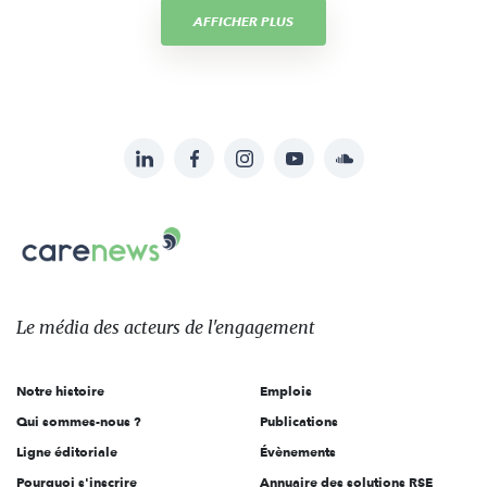
AFFICHER PLUS
LinkedIn
Facebook
Instagram
YouTube
Soundcloud
Suivez-
nous
Carenews,
sur:
Le
média
des
Le média
des acteurs
de l'engagement
acteurs
de
Notre histoire
Emplois
l'engagement
Qui sommes-nous ?
Publications
Ligne éditoriale
Évènements
Pourquoi s'inscrire
Annuaire des solutions RSE