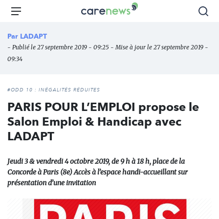
Aller
Carenews,
Menu
Rec
au
Le
contenu
média
Par
LADAPT
principal
des
- Publié le 27 septembre 2019 - 09:25 - Mise à jour le 27 septembre 2019 -
acteurs
09:34
de
l'engagement
#ODD 10 : INÉGALITÉS RÉDUITES
PARIS POUR L’EMPLOI propose le
Salon Emploi & Handicap avec
LADAPT
Jeudi 3 & vendredi 4 octobre 2019, de 9 h à 18 h, place de la
Concorde à Paris (8e) Accès à l’espace handi-accueillant sur
présentation d’une invitation