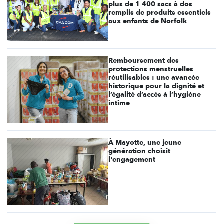
plus de 1 400 sacs à dos
remplis de produits essentiels
aux enfants de Norfolk
Remboursement des
protections menstruelles
réutilisables : une avancée
historique pour la dignité et
l’égalité d’accès à l’hygiène
intime
À Mayotte, une jeune
génération choisit
l'engagement