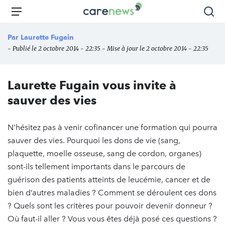
Aller
Carenews,
Menu
Rec
au
Le
contenu
média
Par
Laurette Fugain
principal
des
- Publié le 2 octobre 2014 - 22:35 - Mise à jour le 2 octobre 2014 - 22:35
acteurs
de
l'engagement
Laurette Fugain vous invite à
sauver des vies
N'hésitez pas à venir cofinancer une formation qui pourra
sauver des vies. Pourquoi les dons de vie (sang,
plaquette, moelle osseuse, sang de cordon, organes)
sont-ils tellement importants dans le parcours de
guérison des patients atteints de leucémie, cancer et de
bien d’autres maladies ? Comment se déroulent ces dons
? Quels sont les critères pour pouvoir devenir donneur ?
Où faut-il aller ? Vous vous êtes déjà posé ces questions ?