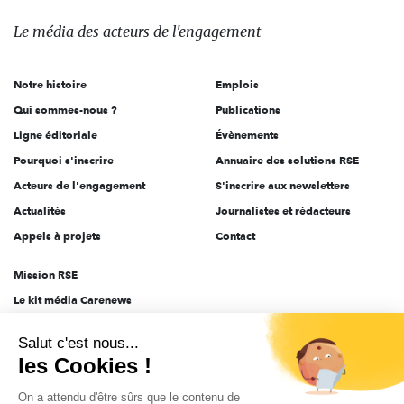
média
des
Le média
des acteurs
de l'engagement
acteurs
de
Notre histoire
Emplois
l'engagement
Qui sommes-nous ?
Publications
Ligne éditoriale
Évènements
Pourquoi s'inscrire
Annuaire des solutions RSE
Acteurs de l'engagement
S'inscrire aux newsletters
Actualités
Journalistes et rédacteurs
Appels à projets
Contact
Mission RSE
Le kit média Carenews
Groupe AEF
Salut c'est nous...
AEF info
les Cookies !
Novethic
On a attendu d'être sûrs que le contenu de
PRODURABLE