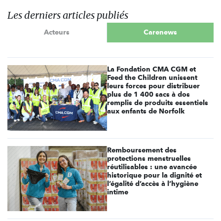
Les derniers articles publiés
Acteurs
Carenews
La Fondation CMA CGM et
Feed the Children unissent
leurs forces pour distribuer
plus de 1 400 sacs à dos
remplis de produits essentiels
aux enfants de Norfolk
Remboursement des
protections menstruelles
réutilisables : une avancée
historique pour la dignité et
l’égalité d’accès à l’hygiène
intime