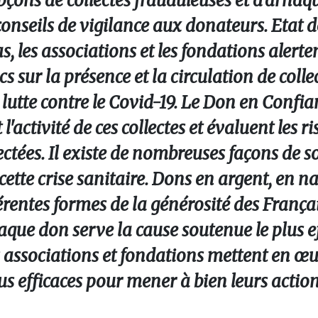
pçons de collectes frauduleuses et d’arnaq
onseils de vigilance aux donateurs. Etat de
s, les associations et les fondations alerte
s sur la présence et la circulation de colle
lutte contre le Covid-19. Le Don en Confian
'activité de ces collectes et évaluent les r
ées. Il existe de nombreuses façons de so
cette crise sanitaire. Dons en argent, en n
férentes formes de la générosité des França
haque don serve la cause soutenue le plus 
s associations et fondations mettent en œu
lus efficaces pour mener à bien leurs action