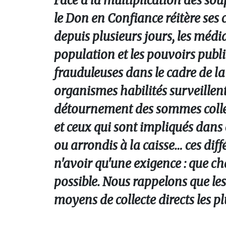
Face à la multiplication des sou
le Don en Confiance réitère ses c
depuis plusieurs jours, les média
population et les pouvoirs public
frauduleuses dans le cadre de la 
organismes habilités surveillent l
détournement des sommes collect
et ceux qui sont impliqués dans 
ou arrondis à la caisse… ces dif
n'avoir qu'une exigence : que c
possible. Nous rappelons que le
moyens de collecte directs les p