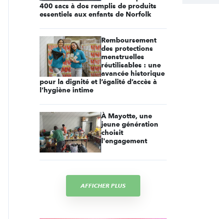
400 sacs à dos remplis de produits
essentiels aux enfants de Norfolk
Remboursement
des protections
menstruelles
réutilisables : une
avancée historique
pour la dignité et l’égalité d’accès à
l’hygiène intime
À Mayotte, une
jeune génération
choisit
l'engagement
AFFICHER PLUS