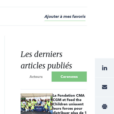
Ajouter à mes favoris
Les derniers
articles publiés
Acteurs
Carenews
La Fondation CMA
CGM et Feed the
Children unissent
leurs forces pour
distribuer plus de 1