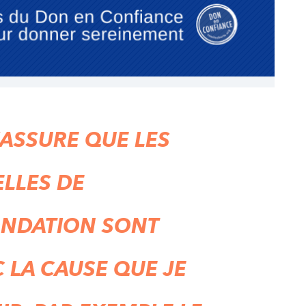
’ASSURE QUE LES
ELLES DE
ONDATION SONT
 LA CAUSE QUE JE