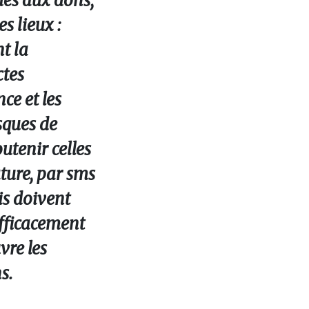
ues aux dons,
s lieux :
nt la
ctes
ce et les
isques de
utenir celles
ature, par sms
is doivent
efficacement
vre les
s.