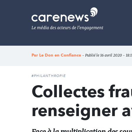
Aller
au
Carenews,
contenu
Le
principal
média
des
acteurs
de
l'engagement
Par
Le Don en Confiance
- Publié le 16 avril 2020 - 18:1
#PHILANTHROPIE
Collectes fra
renseigner 