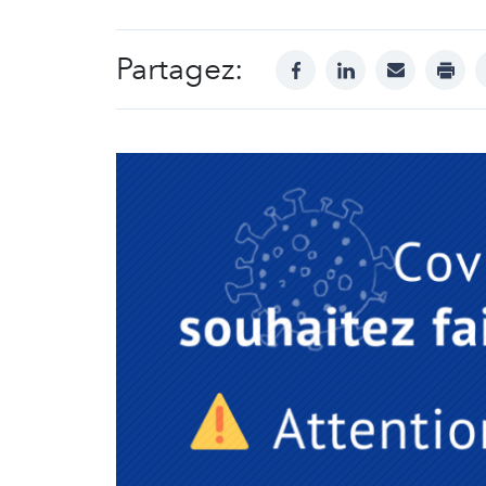
Partagez:
facebook
linkedin
mail
print