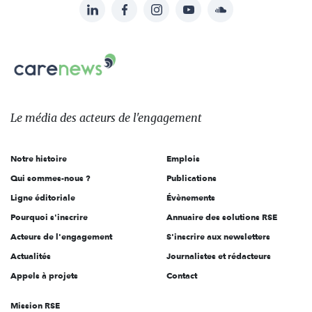
LinkedIn
Facebook
Instagram
YouTube
Soundcloud
Suivez-
nous
Carenews,
sur:
Le
média
des
Le média
des acteurs
de l'engagement
acteurs
de
Notre histoire
Emplois
l'engagement
Qui sommes-nous ?
Publications
Ligne éditoriale
Évènements
Pourquoi s'inscrire
Annuaire des solutions RSE
Acteurs de l'engagement
S'inscrire aux newsletters
Actualités
Journalistes et rédacteurs
Appels à projets
Contact
Mission RSE