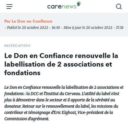
Aller
Carenews,
Menu
Rec
au
Le
contenu
média
Par
Le Don en Confiance
principal
des
- Publié le 20 octobre 2022 - 16:30 - Mise à jour le 20 octobre 2022 - 17:38
acteurs
de
l'engagement
#ASSOCIATIONS
Le Don en Confiance renouvelle la
labellisation de 2 associations et
fondations
Le Don en Confiance renouvelle la labellisation de 2 associations et
fondations : la DCC et l'Institut du Cerveau. L’utilité du label n’est
plus à démontrer dans le secteur et il apporte de la sérénité au
donateur. Retour sur le renouvellement du label, les missions du
contrôleur et témoignage d'Eric Elghozi, Vice-président de la
Commission d’agrément.