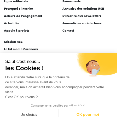
Ligne éditoriale
Évènements
Pourquoi s'inscrire
Annuaire des solutions RSE
Acteurs de l'engagement
S'inscrire aux newsletters
Actualités
Journalistes et rédacteurs
Appels à projets
Contact
Mission RSE
Le kit média Carenews
Groupe AEF
Salut c'est nous...
AEF info
les Cookies !
Novethic
On a attendu d'être sûrs que le contenu de
PRODURABLE
ce site vous intéresse avant de vous
Inclusiv Day
déranger, mais on aimerait bien vous accompagner pendant votre
visite...
C'est OK pour vous ?
CGV
Données personnelles
Mentions légales
2025-2026 Tout droits réservés
Consentements certifiés par
Je choisis
OK pour moi