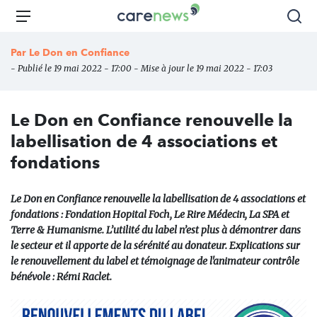
Aller
Carenews,
Menu
Rec
au
Le
contenu
média
Par
Le Don en Confiance
principal
des
- Publié le 19 mai 2022 - 17:00 - Mise à jour le 19 mai 2022 - 17:03
acteurs
de
l'engagement
Le Don en Confiance renouvelle la
labellisation de 4 associations et
fondations
Le Don en Confiance renouvelle la labellisation de 4 associations et
fondations : Fondation Hopital Foch, Le Rire Médecin, La SPA et
Terre & Humanisme. L’utilité du label n’est plus à démontrer dans
le secteur et il apporte de la sérénité au donateur. Explications sur
le renouvellement du label et témoignage de l'animateur contrôle
bénévole : Rémi Raclet.