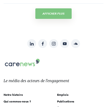
AFFICHER PLUS
LinkedIn
Facebook
Instagram
YouTube
Soundcloud
Suivez-
nous
Carenews,
sur:
Le
média
des
Le média
des acteurs
de l'engagement
acteurs
de
Notre histoire
Emplois
l'engagement
Qui sommes-nous ?
Publications