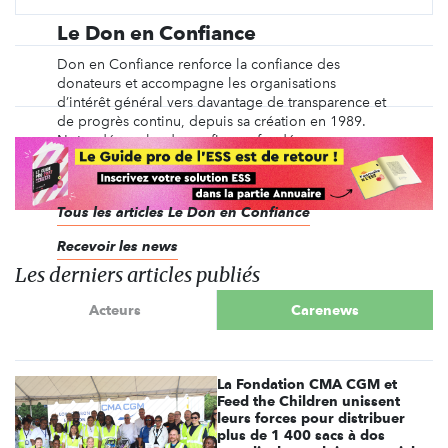
Le Don en Confiance
Don en Confiance renforce la confiance des
donateurs et accompagne les organisations
d’intérêt général vers davantage de transparence et
de progrès continu, depuis sa création en 1989.
Notre démarche de confiance, fondée sur un
référentiel déontologique exigeant, repose sur un
contrôle ...
Tous les articles Le Don en Confiance
Recevoir les news
Les derniers articles publiés
Acteurs
Carenews
La Fondation CMA CGM et
Feed the Children unissent
leurs forces pour distribuer
plus de 1 400 sacs à dos