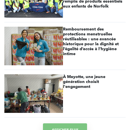
remplis de produits essentiels
aux enfants de Norfolk
Remboursement des
protections menstruelles
réutilisables : une avancée
historique pour la dignité et
l’égalité d’accès à l’hygiène
intime
À Mayotte, une jeune
génération choisit
l'engagement
AFFICHER PLUS