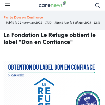
Aller
Carenews,
Menu
Rec
au
Le
contenu
média
Par
Le Don en Confiance
principal
des
- Publié le 24 novembre 2022 - 17:30 - Mise à jour le 8 février 2023 - 12:16
acteurs
de
La Fondation Le Refuge obtient le
l'engagement
label "Don en Confiance"