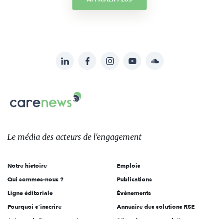
LinkedIn
Facebook
Instagram
YouTube
Soundcloud
Suivez-
nous
Carenews,
sur:
Le
média
des
Le média
des acteurs
de l'engagement
acteurs
de
Notre histoire
Emplois
l'engagement
Qui sommes-nous ?
Publications
Ligne éditoriale
Évènements
Pourquoi s'inscrire
Annuaire des solutions RSE