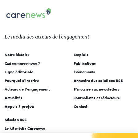
nous
Carenews,
sur:
Le
média
des
Le média
des acteurs
de l'engagement
acteurs
de
Notre histoire
Emplois
l'engagement
Qui sommes-nous ?
Publications
Ligne éditoriale
Évènements
Pourquoi s'inscrire
Annuaire des solutions RSE
Acteurs de l'engagement
S'inscrire aux newsletters
Actualités
Journalistes et rédacteurs
Appels à projets
Contact
Mission RSE
Le kit média Carenews
Groupe AEF