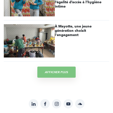
l’égalité d’accès à l’hygiène
intime
À Mayotte, une jeune
génération choisit
l'engagement
AFFICHER PLUS
LinkedIn
Facebook
Instagram
YouTube
Soundcloud
Suivez-