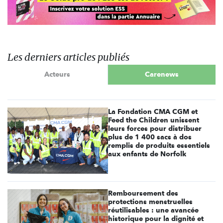
Les derniers articles publiés
Acteurs
Carenews
La Fondation CMA CGM et
Feed the Children unissent
leurs forces pour distribuer
plus de 1 400 sacs à dos
remplis de produits essentiels
aux enfants de Norfolk
Remboursement des
protections menstruelles
réutilisables : une avancée
historique pour la dignité et