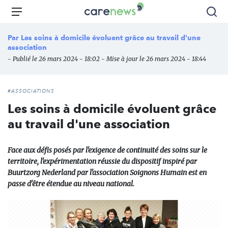
Aller
Carenews,
Menu
Rec
au
Le
contenu
média
Par
Les soins à domicile évoluent grâce au travail d'une
principal
des
association
acteurs
- Publié le 26 mars 2024 - 18:02 - Mise à jour le 26 mars 2024 - 18:44
de
l'engagement
#ASSOCIATIONS
Les soins à domicile évoluent grâce
au travail d'une association
Face aux défis posés par l'exigence de continuité des soins sur le
territoire, l'expérimentation réussie du dispositif inspiré par
Buurtzorg Nederland par l'association Soignons Humain est en
passe d'être étendue au niveau national.