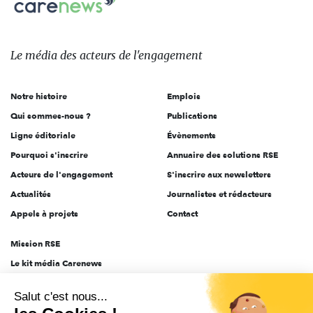
sur:
Le
média
des
Le média
des acteurs
de l'engagement
acteurs
de
Notre histoire
Emplois
l'engagement
Qui sommes-nous ?
Publications
Ligne éditoriale
Évènements
Pourquoi s'inscrire
Annuaire des solutions RSE
Acteurs de l'engagement
S'inscrire aux newsletters
Actualités
Journalistes et rédacteurs
Appels à projets
Contact
Mission RSE
Le kit média Carenews
Groupe AEF
Salut c'est nous...
AEF info