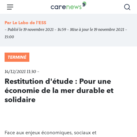
Aller
Carenews,
Menu
Rec
au
Le
contenu
média
Par
Le Labo de l'ESS
principal
des
- Publié le 19 novembre 2021 - 14:59 - Mise à jour le 19 novembre 2021 -
acteurs
15:00
de
l'engagement
TERMINÉ
14/12/2021 11:30 -
Restitution d'étude : Pour une
économie de la mer durable et
solidaire
Face aux enjeux économiques, sociaux et