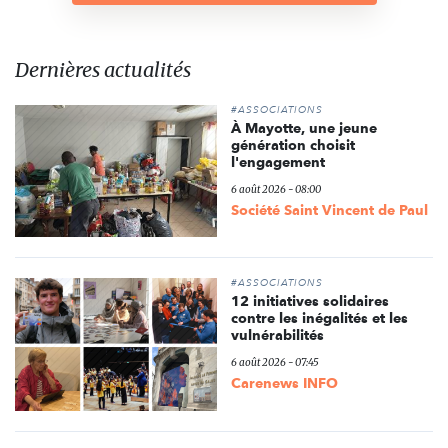
Dernières actualités
#ASSOCIATIONS
À Mayotte, une jeune
génération choisit
l'engagement
6 août 2026 - 08:00
Société Saint Vincent de Paul
#ASSOCIATIONS
12 initiatives solidaires
contre les inégalités et les
vulnérabilités
6 août 2026 - 07:45
Carenews INFO