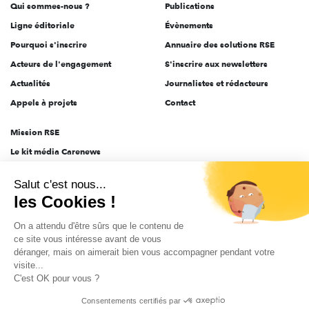
Qui sommes-nous ?
Publications
Ligne éditoriale
Évènements
Pourquoi s'inscrire
Annuaire des solutions RSE
Acteurs de l'engagement
S'inscrire aux newsletters
Actualités
Journalistes et rédacteurs
Appels à projets
Contact
Mission RSE
Le kit média Carenews
Groupe AEF
Salut c'est nous...
AEF info
les Cookies !
Novethic
On a attendu d'être sûrs que le contenu de
PRODURABLE
ce site vous intéresse avant de vous
Inclusiv Day
déranger, mais on aimerait bien vous accompagner pendant votre
visite...
C'est OK pour vous ?
CGV
Données personnelles
Mentions légales
2025-2026 Tout droits réservés
Consentements certifiés par