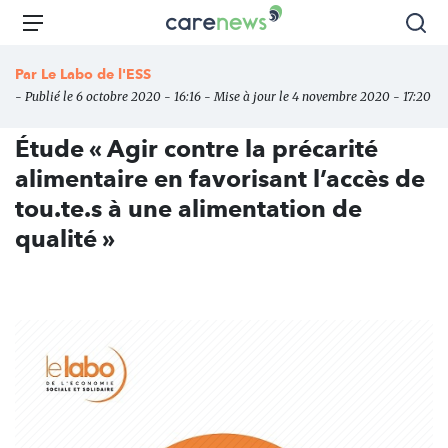
Aller
Carenews,
Menu
Rec
au
Le
contenu
média
Par
Le Labo de l'ESS
principal
des
- Publié le 6 octobre 2020 - 16:16 - Mise à jour le 4 novembre 2020 - 17:20
acteurs
de
Étude « Agir contre la précarité
l'engagement
alimentaire en favorisant l’accès de
tou.te.s à une alimentation de
qualité »