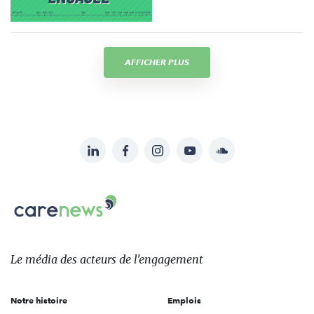
AFFICHER PLUS
LinkedIn
Facebook
Instagram
YouTube
Soundcloud
Suivez-
nous
Carenews,
sur:
Le
média
des
Le média
des acteurs
de l'engagement
acteurs
de
Notre histoire
Emplois
l'engagement