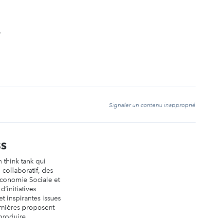
️
t
Signaler un contenu inapproprié
SS
 think tank qui
l collaboratif, des
’Économie Sociale et
d’initiatives
t inspirantes issues
ernières proposent
produire,