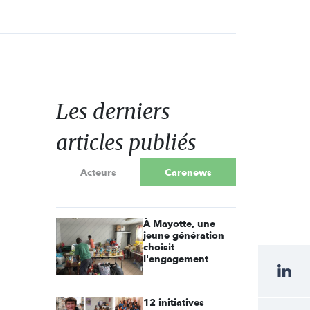
Les derniers
articles publiés
Acteurs
Carenews
À Mayotte, une
jeune génération
choisit
l'engagement
12 initiatives