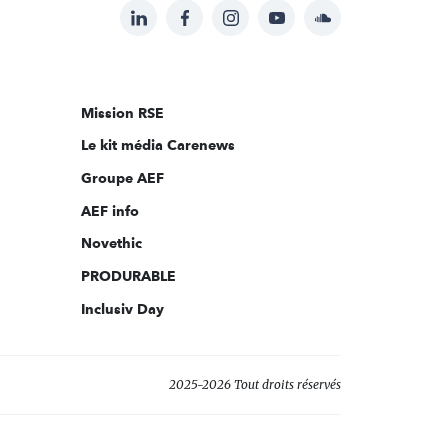
LinkedIn
Facebook
Instagram
YouTube
Soundcloud
Suivez-
nous
sur:
Mission RSE
Le kit média Carenews
Groupe AEF
AEF info
Novethic
PRODURABLE
Inclusiv Day
2025-2026 Tout droits réservés