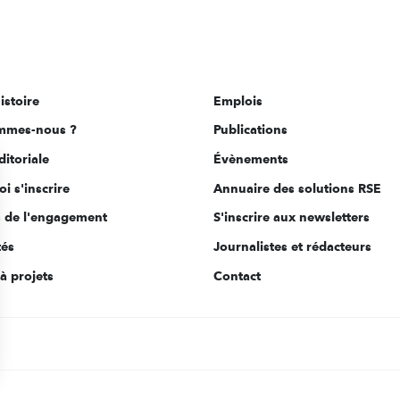
istoire
Emplois
mmes-nous ?
Publications
ditoriale
Évènements
i s'inscrire
Annuaire des solutions RSE
s de l'engagement
S'inscrire aux newsletters
tés
Journalistes et rédacteurs
à projets
Contact
s Options