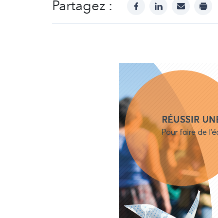
Partagez :
facebook
linkedin
mail
prin