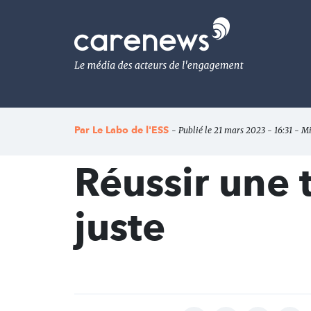
Aller
au
Carenews,
contenu
Le
principal
média
des
acteurs
de
l'engagement
Par
Le Labo de l'ESS
- Publié le 21 mars 2023 - 16:31 - Mi
Réussir une 
juste