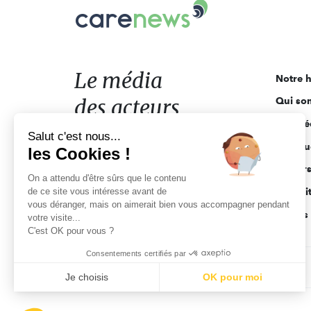
Carenews,
Le
média
des
acteurs
Le média
Notre h
de
des acteurs
Qui so
l'engagement
Ligne é
de l'engagement
Salut c'est nous...
Pourquo
les Cookies !
Acteur
On a attendu d'être sûrs que le contenu
de ce site vous intéresse avant de
Actuali
vous déranger, mais on aimerait bien vous accompagner pendant
Appels 
votre visite...
C'est OK pour vous ?
Consentements certifiés par
CGV
Données personnelles
Mentions légales
Je choisis
OK pour moi
Axeptio consent
Plateforme de Gestion du Consentement : Personnalisez vo