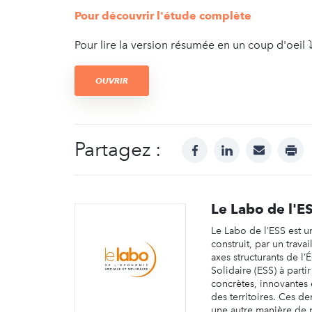
Pour découvrir l'étude complète
Pour lire la version résumée en un coup d'oeil ⤵
OUVRIR
Partagez :
facebook
linkedin
mail
prin
Le Labo de l'E
Le Labo de l’ESS est un
construit, par un travai
axes structurants de l
Solidaire (ESS) à partir 
concrètes, innovantes e
des territoires. Ces d
une autre manière de 