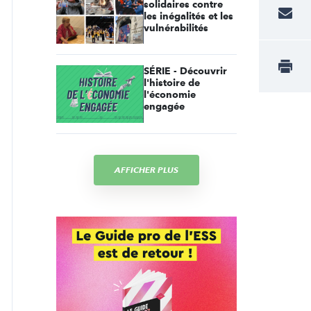
solidaires contre
les inégalités et les
vulnérabilités
SÉRIE - Découvrir
l'histoire de
l'économie
engagée
AFFICHER PLUS