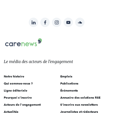
LinkedIn
Facebook
Instagram
YouTube
Soundcloud
Suivez-
nous
Carenews,
sur:
Le
média
des
Le média
des acteurs
de l'engagement
acteurs
de
Notre histoire
Emplois
l'engagement
Qui sommes-nous ?
Publications
Ligne éditoriale
Évènements
Pourquoi s'inscrire
Annuaire des solutions RSE
Acteurs de l'engagement
S'inscrire aux newsletters
Actualités
Journalistes et rédacteurs