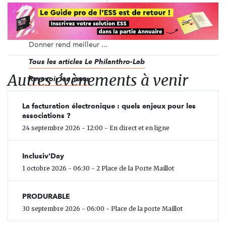
philanthropie. Généreux et ouvert à tous, le
Philanthro-Lab poursuit une ambition inédite : créer
un écosystème favorable au développement de la
philanthropie et démocratiser le réflexe du don.
Donner rend meilleur ...
Tous les articles Le Philanthro-Lab
Autres évènements à venir
Recevoir les news
La facturation électronique : quels enjeux pour les
associations ?
24 septembre 2026 - 12:00 - En direct et en ligne
Inclusiv'Day
1 octobre 2026 - 06:30 - 2 Place de la Porte Maillot
PRODURABLE
30 septembre 2026 - 06:00 - Place de la porte Maillot