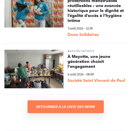
protections menstruelles
réutilisables : une avancée
historique pour la dignité et
l’égalité d’accès à l’hygiène
intime
7 août 2026 - 12:38
Dons Solidaires
#ASSOCIATIONS
À Mayotte, une jeune
génération choisit
l'engagement
6 août 2026 - 08:00
Société Saint Vincent de Paul
RETOURNER À LA LISTE DES NEWS