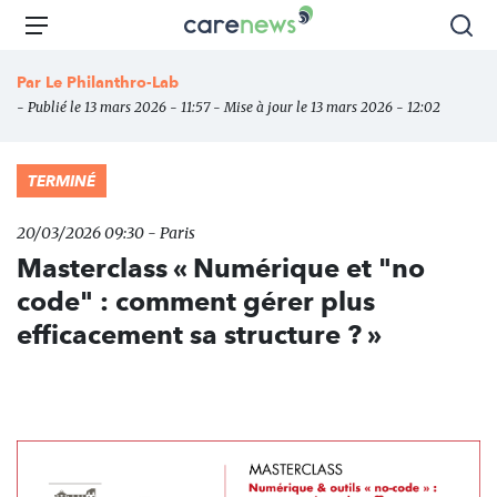
Aller
Carenews,
Menu
Rec
au
Le
contenu
média
Par
Le Philanthro-Lab
principal
des
- Publié le 13 mars 2026 - 11:57 - Mise à jour le 13 mars 2026 - 12:02
acteurs
de
l'engagement
TERMINÉ
20/03/2026 09:30 - Paris
Masterclass « Numérique et "no
code" : comment gérer plus
efficacement sa structure ? »