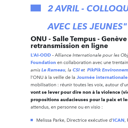
2 AVRIL - COLLOQ
AVEC LES JEUNES"
ONU - Salle Tempus - Genève 
retransmission en ligne
L’AI-ODD
– A
lliance Internationale pour les 
Foundation
en collaboration avec une trentai
amis
Le Rameau
, la
CSI e
t
PikPik Environne
l’ONU à la veille de la
J
ournée internationale
mobilisation : réunir toutes les voix, autour d’
vont se lever pour dire non à la violence (vi
propositions audacieuses pour la paix et l
attendus, en personne ou en visio :
Melissa Parke, Directrice exécutive d’
ICAN
,