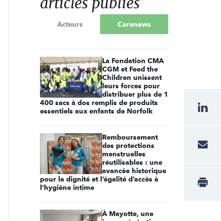
articles publiés
Acteurs
Carenews
La Fondation CMA
CGM et Feed the
Children unissent
leurs forces pour
distribuer plus de 1
400 sacs à dos remplis de produits
essentiels aux enfants de Norfolk
Remboursement
des protections
menstruelles
réutilisables : une
avancée historique
pour la dignité et l’égalité d’accès à
l’hygiène intime
À Mayotte, une