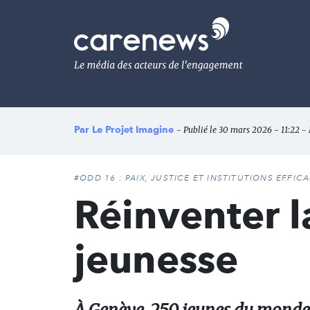
Aller
au
Carenews,
contenu
Le
principal
média
des
acteurs
de
l'engagement
Par
Le Projet Imagine
- Publié le 30 mars 2026 - 11:22 - 
#ODD 16 : PAIX, JUSTICE ET INSTITUTIONS EFFIC
Réinventer l
jeunesse