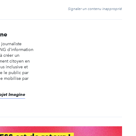
t
Signaler un contenu inapproprié
ine
journaliste
NG d’information
 à créer un
ent citoyen en
us inclusive et
se le public par
 le mobilise par
rojet Imagine