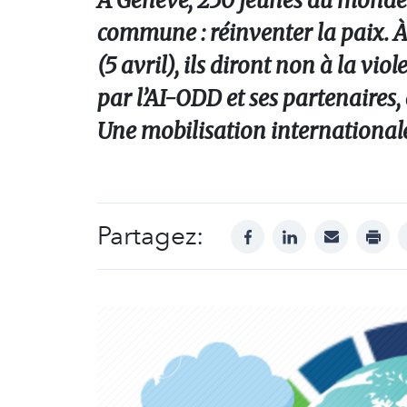
À Genève, 250 jeunes du monde 
commune : réinventer la paix. À 
(5 avril), ils diront non à la vi
par l’AI-ODD et ses partenaires,
Une mobilisation internationale
Partagez:
facebook
linkedin
mail
print