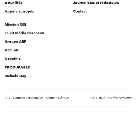
Actualités
Journalistes et rédacteurs
Appels à projets
Contact
Mission RSE
Le kit média Carenews
Groupe AEF
AEF info
Novethic
PRODURABLE
Inclusiv Day
CGV
Données personnelles
Mentions légales
2025-2026 Tout droits réservés