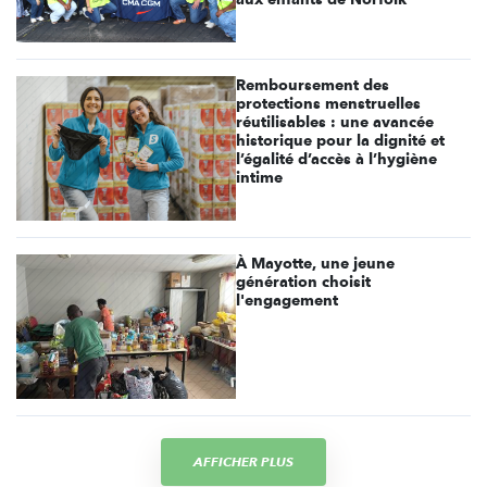
Remboursement des
protections menstruelles
réutilisables : une avancée
historique pour la dignité et
l’égalité d’accès à l’hygiène
intime
À Mayotte, une jeune
génération choisit
l'engagement
AFFICHER PLUS