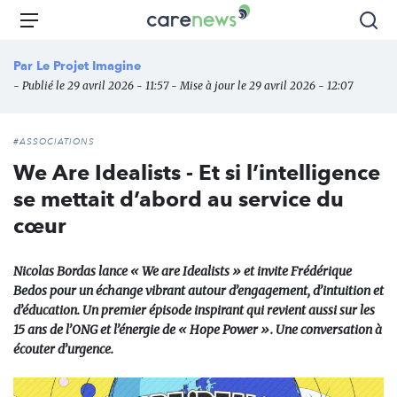
Aller
Carenews,
Menu
Rec
au
Le
contenu
média
Par
Le Projet Imagine
principal
des
- Publié le 29 avril 2026 - 11:57 - Mise à jour le 29 avril 2026 - 12:07
acteurs
de
l'engagement
#ASSOCIATIONS
We Are Idealists - Et si l’intelligence
se mettait d’abord au service du
cœur
Nicolas Bordas lance « We are Idealists » et invite Frédérique
Bedos pour un échange vibrant autour d’engagement, d’intuition et
d’éducation. Un premier épisode inspirant qui revient aussi sur les
15 ans de l’ONG et l’énergie de « Hope Power ». Une conversation à
écouter d’urgence.