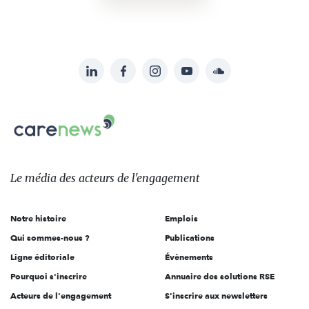
LinkedIn
Facebook
Instagram
YouTube
Soundcloud
Suivez-
nous
Carenews,
sur:
Le
média
des
Le média
des acteurs
de l'engagement
acteurs
de
Notre histoire
Emplois
l'engagement
Qui sommes-nous ?
Publications
Ligne éditoriale
Évènements
Pourquoi s'inscrire
Annuaire des solutions RSE
Acteurs de l'engagement
S'inscrire aux newsletters