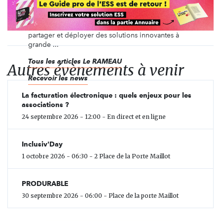
qualifier les enjeux des partenariats, un centre
d’expérimentation pour faire émerger de nouveaux
modèles et un lieu de réflexions prospectives pour
partager et déployer des solutions innovantes à
grande ...
Tous les articles Le RAMEAU
Autres évènements à venir
Recevoir les news
La facturation électronique : quels enjeux pour les
associations ?
24 septembre 2026 - 12:00 - En direct et en ligne
Inclusiv'Day
1 octobre 2026 - 06:30 - 2 Place de la Porte Maillot
PRODURABLE
30 septembre 2026 - 06:00 - Place de la porte Maillot