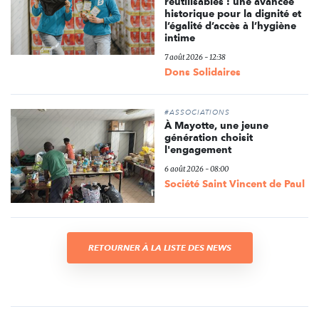
réutilisables : une avancée
historique pour la dignité et
l’égalité d’accès à l’hygiène
intime
7 août 2026 - 12:38
Dons Solidaires
#ASSOCIATIONS
À Mayotte, une jeune
génération choisit
l'engagement
6 août 2026 - 08:00
Société Saint Vincent de Paul
RETOURNER À LA LISTE DES NEWS