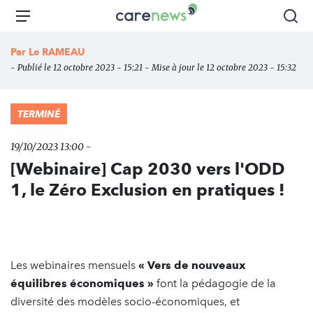
Aller
Carenews,
Menu
Rec
au
Le
contenu
média
Par
Le RAMEAU
principal
des
- Publié le 12 octobre 2023 - 15:21 - Mise à jour le 12 octobre 2023 - 15:32
acteurs
de
l'engagement
TERMINÉ
19/10/2023 13:00 -
[Webinaire] Cap 2030 vers l'ODD
1, le Zéro Exclusion en pratiques !
Les webinaires mensuels
« Vers de nouveaux
équilibres économiques »
font la pédagogie de la
diversité des modèles socio-économiques, et