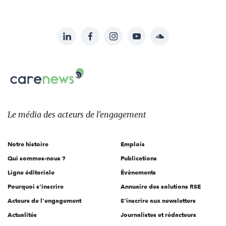
LinkedIn
Facebook
Instagram
YouTube
Soundcloud
Suivez-
nous
Carenews,
sur:
Le
média
des
Le média
des acteurs
de l'engagement
acteurs
de
Notre histoire
Emplois
l'engagement
Qui sommes-nous ?
Publications
Ligne éditoriale
Évènements
Pourquoi s'inscrire
Annuaire des solutions RSE
Acteurs de l'engagement
S'inscrire aux newsletters
Actualités
Journalistes et rédacteurs