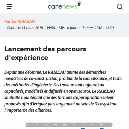
Aller
Carenews,
Menu
Rec
au
Le
contenu
média
Par
Le RAMEAU
principal
des
- Publié le 15 mars 2018 - 15:58 - Mise à jour le 15 mars 2018 - 16:05
acteurs
de
l'engagement
Lancement des parcours
d'expérience
Depuis une décennie, Le RAMEAU anime des démarches
novatrices de co-construction, produit de la connaissance, et teste
des méthodes d’ingénierie. Ses travaux sont aujourd’hui
capitalisés, modélisés et diffusés en open source. Le RAMEAU
souhaite maintenant que des formats d’appropriation soient
proposés afin d’irriguer plus largement au sein de l’écosystème
l’importance des alliances.