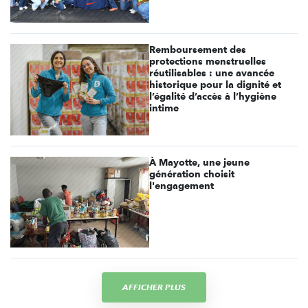
Remboursement des
protections menstruelles
réutilisables : une avancée
historique pour la dignité et
l’égalité d’accès à l’hygiène
intime
À Mayotte, une jeune
génération choisit
l'engagement
AFFICHER PLUS