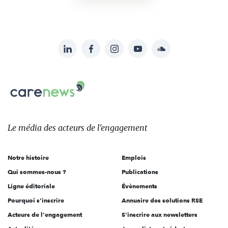
LinkedIn
Facebook
Instagram
YouTube
Soundcloud
Suivez-
nous
Carenews,
sur:
Le
média
des
Le média
des acteurs
de l'engagement
acteurs
de
Notre histoire
Emplois
l'engagement
Qui sommes-nous ?
Publications
Ligne éditoriale
Évènements
Pourquoi s'inscrire
Annuaire des solutions RSE
Acteurs de l'engagement
S'inscrire aux newsletters