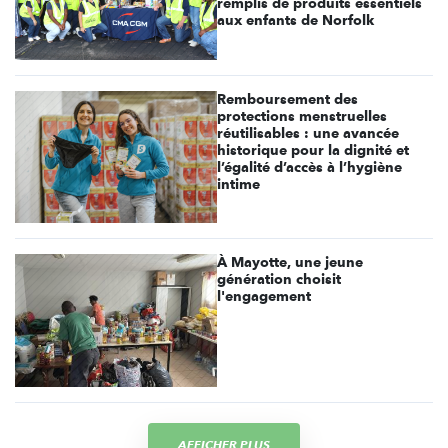
remplis de produits essentiels
aux enfants de Norfolk
Remboursement des
protections menstruelles
réutilisables : une avancée
historique pour la dignité et
l’égalité d’accès à l’hygiène
intime
À Mayotte, une jeune
génération choisit
l'engagement
AFFICHER PLUS