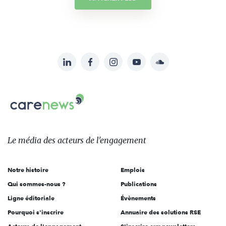
LinkedIn
Facebook
Instagram
YouTube
Soundcloud
Suivez-
nous
Carenews,
sur:
Le
média
des
Le média
des acteurs
de l'engagement
acteurs
de
Notre histoire
Emplois
l'engagement
Qui sommes-nous ?
Publications
Ligne éditoriale
Évènements
Pourquoi s'inscrire
Annuaire des solutions RSE