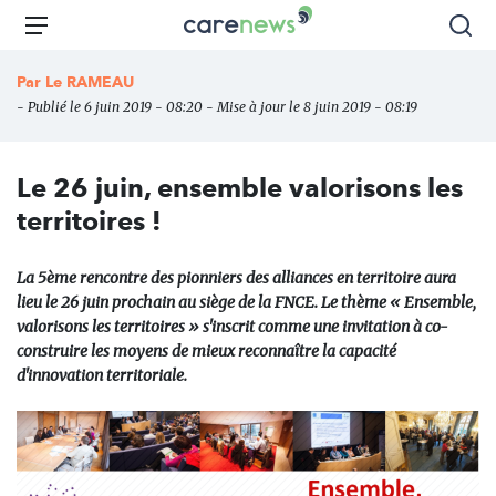
Aller
Carenews,
Menu
Rec
au
Le
contenu
média
Par
Le RAMEAU
principal
des
- Publié le 6 juin 2019 - 08:20 - Mise à jour le 8 juin 2019 - 08:19
acteurs
de
l'engagement
Le 26 juin, ensemble valorisons les
territoires !
La 5ème rencontre des pionniers des alliances en territoire aura
lieu le 26 juin prochain au siège de la FNCE. Le thème « Ensemble,
valorisons les territoires » s'inscrit comme une invitation à co-
construire les moyens de mieux reconnaître la capacité
d'innovation territoriale.