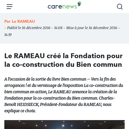
Aller
Carenews,
Menu
Rec
au
Le
contenu
média
Par
Le RAMEAU
principal
des
- Publié le 16 décembre 2016 - 14:08 - Mise à jour le 16 décembre 2016 -
acteurs
14:19
de
l'engagement
Le RAMEAU créé la Fondation pour
la co-construction du Bien commun
A l’occasion de la sortie du livre Bien commun – Vers la fin des
arrogances ! et du vernissage de l’exposition La co-construction du
bien commun en action, Le RAMEAU annonce la création de la
Fondation pour la co-construction du Bien commun. Charles-
Benoît HEIDSIECK, Président-Fondateur du RAMEAU, nous
explique ce choix.