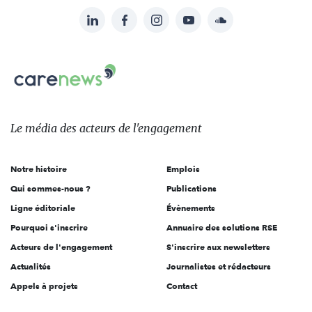
LinkedIn
Facebook
Instagram
YouTube
Soundcloud
Suivez-
nous
Carenews,
sur:
Le
média
des
Le média
des acteurs
de l'engagement
acteurs
de
Notre histoire
Emplois
l'engagement
Qui sommes-nous ?
Publications
Ligne éditoriale
Évènements
Pourquoi s'inscrire
Annuaire des solutions RSE
Acteurs de l'engagement
S'inscrire aux newsletters
Actualités
Journalistes et rédacteurs
Appels à projets
Contact